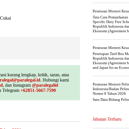
Peraturan Menteri Ke
Tata Cara Pemanfaatan
 Cukai
Specific Duty Free Sc
Republik Indonesia da
Ekonomi (Agreement be
Peraturan Menteri Ke
Penetapan Tarif Bea Ma
Republik Indonesia da
Ekonomi (Agreement be
and Japan for an Econo
asi kurang lengkap, kritik, saran, atau
ralegal@paralegal.id
. Hubungi kami
Peraturan Menteri Pel
id
, dan Instagram
@paralegalid
Indonesia/Badan Pelin
 Telegram
+62851-5667-7590
Nomor 8 Tahun 2026
Satu Data Bidang Peli
Jabatan Terbaru