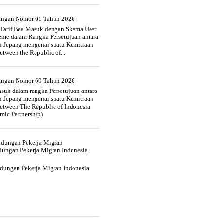
uangan Nomor 61 Tahun 2026
 Tarif Bea Masuk dengan Skema User
heme dalam Rangka Persetujuan antara
n Jepang mengenai suatu Kemitraan
tween the Republic of...
uangan Nomor 60 Tahun 2026
suk dalam rangka Persetujuan antara
n Jepang mengenai suatu Kemitraan
tween The Republic of Indonesia
mic Partnership)
indungan Pekerja Migran
dungan Pekerja Migran Indonesia
ndungan Pekerja Migran Indonesia