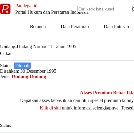
Skip
Paralegal.id
to
Portal Hukum dan Peraturan Indonesia
content
Beranda
Data Peraturan
Data Putusan
Undang-Undang Nomor 11 Tahun 1995
Cukai
Status:
Diubah
Disahkan: 30 Desember 1995
Jenis:
Undang-Undang
Akses Premium Bebas Ikl
Dapatkan akses bebas iklan dan fitur spesial premium lain
Klik di sini
untuk informasi selengkapnya. Tersed
Status