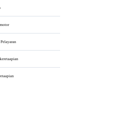
a
rmotor
 Pelayaran
rkeretaapian
retaapian