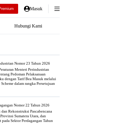
Masuk
Premium
Hubungi Kami
industrian Nomor 23 Tahun 2026
eraturan Menteri Perindustrian
entang Pedoman Pelaksanaan
u dengan Tarif Bea Masuk melalui
e Scheme dalam rangka Persetujuan
rdagangan Nomor 22 Tahun 2026
si dan Rekonstruksi Pascabencana
 Provinsi Sumatera Utara, dan
at pada Sektor Perdagangan Tahun