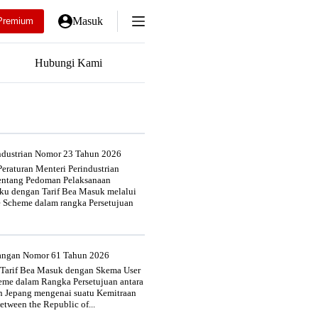
Masuk
Premium
Hubungi Kami
industrian Nomor 23 Tahun 2026
eraturan Menteri Perindustrian
entang Pedoman Pelaksanaan
u dengan Tarif Bea Masuk melalui
e Scheme dalam rangka Persetujuan
uangan Nomor 61 Tahun 2026
 Tarif Bea Masuk dengan Skema User
heme dalam Rangka Persetujuan antara
n Jepang mengenai suatu Kemitraan
tween the Republic of...