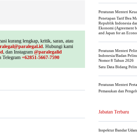
Peraturan Menteri Ke
Penetapan Tarif Bea Ma
Republik Indonesia da
Ekonomi (Agreement be
and Japan for an Econo
asi kurang lengkap, kritik, saran, atau
ralegal@paralegal.id
. Hubungi kami
Peraturan Menteri Pel
id
, dan Instagram
@paralegalid
Indonesia/Badan Pelin
 Telegram
+62851-5667-7590
Nomor 8 Tahun 2026
Satu Data Bidang Peli
Peraturan Menteri Per
Pemasukan dan Pengelu
Jabatan Terbaru
Inspektur Bandar Udar