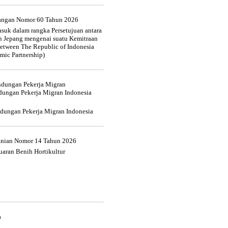
uangan Nomor 60 Tahun 2026
suk dalam rangka Persetujuan antara
n Jepang mengenai suatu Kemitraan
tween The Republic of Indonesia
mic Partnership)
indungan Pekerja Migran
dungan Pekerja Migran Indonesia
ndungan Pekerja Migran Indonesia
tanian Nomor 14 Tahun 2026
aran Benih Hortikultur
a