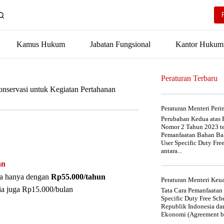
Kamus Hukum
Jabatan Fungsional
Kantor Hukum
Peraturan Terbaru
servasi untuk Kegiatan Pertahanan
Peraturan Menteri Per
Perubahan Kedua atas P
Nomor 2 Tahun 2023 t
Pemanfaatan Bahan Bak
User Specific Duty Fre
antara...
an
nya hanya dengan
Rp55.000/tahun
Peraturan Menteri Ke
ia juga Rp15.000/bulan
Tata Cara Pemanfaatan
Specific Duty Free Sc
Republik Indonesia da
Ekonomi (Agreement be