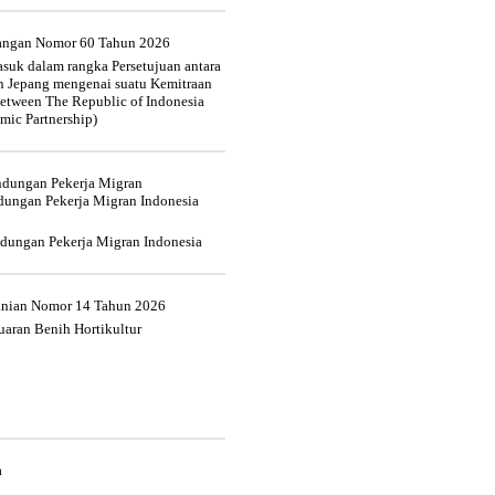
uangan Nomor 60 Tahun 2026
suk dalam rangka Persetujuan antara
n Jepang mengenai suatu Kemitraan
tween The Republic of Indonesia
mic Partnership)
indungan Pekerja Migran
dungan Pekerja Migran Indonesia
ndungan Pekerja Migran Indonesia
tanian Nomor 14 Tahun 2026
aran Benih Hortikultur
a