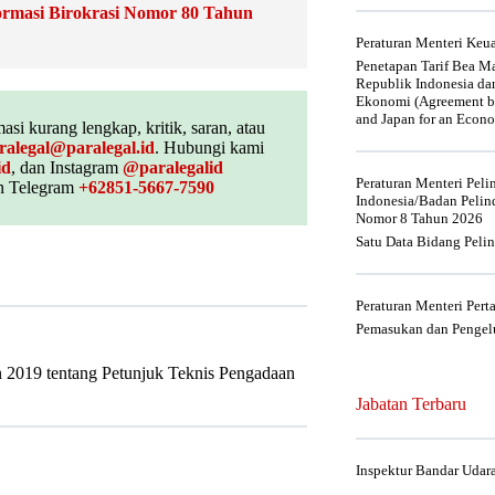
rmasi Birokrasi Nomor 80 Tahun
Peraturan Menteri Ke
Penetapan Tarif Bea Ma
Republik Indonesia da
Ekonomi (Agreement be
and Japan for an Econo
asi kurang lengkap, kritik, saran, atau
ralegal@paralegal.id
. Hubungi kami
id
, dan Instagram
@paralegalid
Peraturan Menteri Pel
 Telegram
+62851-5667-7590
Indonesia/Badan Pelin
Nomor 8 Tahun 2026
Satu Data Bidang Peli
Peraturan Menteri Per
Pemasukan dan Pengelu
 2019 tentang Petunjuk Teknis Pengadaan
Jabatan Terbaru
Inspektur Bandar Udar