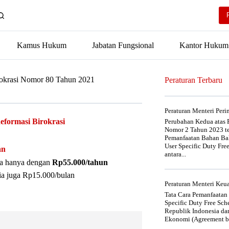
Kamus Hukum
Jabatan Fungsional
Kantor Hukum
rokrasi Nomor 80 Tahun 2021
Peraturan Terbaru
Peraturan Menteri Per
formasi Birokrasi
Perubahan Kedua atas P
Nomor 2 Tahun 2023 t
Pemanfaatan Bahan Bak
User Specific Duty Fre
an
antara...
nya hanya dengan
Rp55.000/tahun
ia juga Rp15.000/bulan
Peraturan Menteri Ke
Tata Cara Pemanfaatan
Specific Duty Free Sc
Republik Indonesia da
Ekonomi (Agreement be