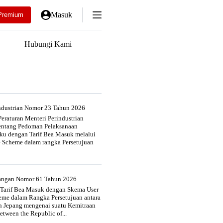
Masuk
Premium
Hubungi Kami
industrian Nomor 23 Tahun 2026
eraturan Menteri Perindustrian
entang Pedoman Pelaksanaan
u dengan Tarif Bea Masuk melalui
e Scheme dalam rangka Persetujuan
uangan Nomor 61 Tahun 2026
 Tarif Bea Masuk dengan Skema User
heme dalam Rangka Persetujuan antara
n Jepang mengenai suatu Kemitraan
tween the Republic of...