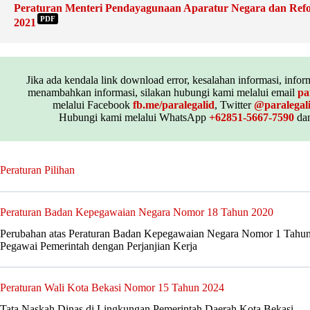
Peraturan Menteri Pendayagunaan Aparatur Negara dan Refo
PDF
2021
Jika ada kendala link download error, kesalahan informasi, inform
menambahkan informasi, silakan hubungi kami melalui email
pa
melalui Facebook
fb.me/paralegalid
, Twitter
@paralegal
Hubungi kami melalui WhatsApp
+62851-5667-7590
dan
Peraturan Pilihan
Peraturan Badan Kepegawaian Negara Nomor 18 Tahun 2020
Perubahan atas Peraturan Badan Kepegawaian Negara Nomor 1 Tahun
Pegawai Pemerintah dengan Perjanjian Kerja
Peraturan Wali Kota Bekasi Nomor 15 Tahun 2024
Tata Naskah Dinas di Lingkungan Pemerintah Daerah Kota Bekasi