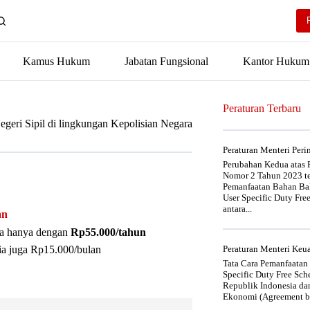
Kamus Hukum
Jabatan Fungsional
Kantor Hukum
Peraturan Terbaru
eri Sipil di lingkungan Kepolisian Negara
Peraturan Menteri Per
Perubahan Kedua atas P
Nomor 2 Tahun 2023 t
Pemanfaatan Bahan Bak
User Specific Duty Fre
antara...
an
nya hanya dengan
Rp55.000/tahun
ia juga Rp15.000/bulan
Peraturan Menteri Ke
Tata Cara Pemanfaatan
Specific Duty Free Sc
Republik Indonesia da
Ekonomi (Agreement be