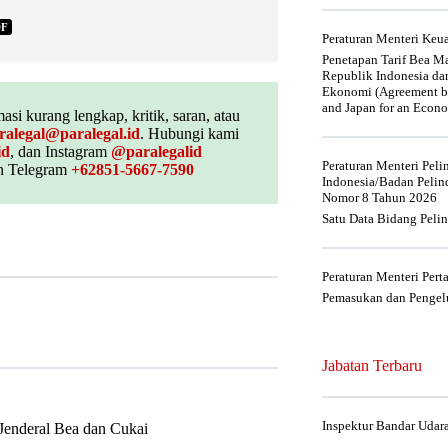
DF
Peraturan Menteri Ke
Penetapan Tarif Bea Ma
Republik Indonesia da
Ekonomi (Agreement be
and Japan for an Econo
asi kurang lengkap, kritik, saran, atau
ralegal@paralegal.id
. Hubungi kami
id
, dan Instagram
@paralegalid
Peraturan Menteri Pel
 Telegram
+62851-5667-7590
Indonesia/Badan Pelin
Nomor 8 Tahun 2026
Satu Data Bidang Peli
Peraturan Menteri Per
Pemasukan dan Pengelu
Jabatan Terbaru
Inspektur Bandar Udar
 Jenderal Bea dan Cukai