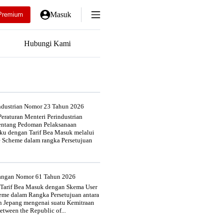
Masuk
Premium
Hubungi Kami
industrian Nomor 23 Tahun 2026
eraturan Menteri Perindustrian
entang Pedoman Pelaksanaan
u dengan Tarif Bea Masuk melalui
e Scheme dalam rangka Persetujuan
uangan Nomor 61 Tahun 2026
 Tarif Bea Masuk dengan Skema User
heme dalam Rangka Persetujuan antara
n Jepang mengenai suatu Kemitraan
tween the Republic of...