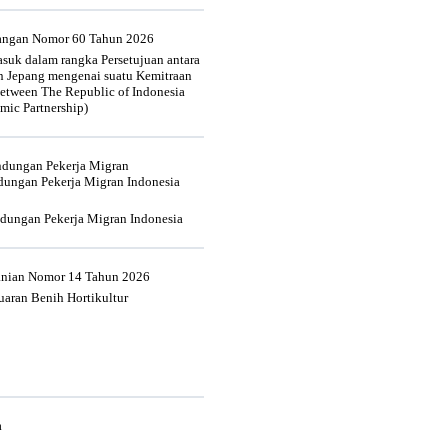
uangan Nomor 60 Tahun 2026
suk dalam rangka Persetujuan antara
n Jepang mengenai suatu Kemitraan
tween The Republic of Indonesia
mic Partnership)
indungan Pekerja Migran
dungan Pekerja Migran Indonesia
ndungan Pekerja Migran Indonesia
tanian Nomor 14 Tahun 2026
aran Benih Hortikultur
a