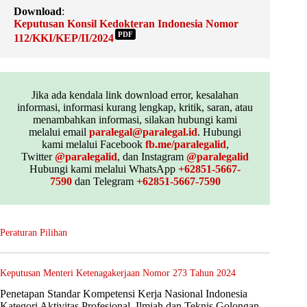
Download
:
Keputusan Konsil Kedokteran Indonesia Nomor
PDF
112/KKI/KEP/II/2024
Jika ada kendala link download error, kesalahan
informasi, informasi kurang lengkap, kritik, saran, atau
menambahkan informasi, silakan hubungi kami
melalui email
paralegal@paralegal.id
. Hubungi
kami melalui Facebook
fb.me/paralegalid
,
Twitter
@paralegalid
, dan Instagram
@paralegalid
Hubungi kami melalui WhatsApp
+62851-5667-
7590
dan Telegram
+62851-5667-7590
Peraturan Pilihan
Keputusan Menteri Ketenagakerjaan Nomor 273 Tahun 2024
Penetapan Standar Kompetensi Kerja Nasional Indonesia
Kategori Aktivitas Profesional, Ilmiah dan Teknis Golongan