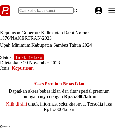
Skip
to
content
Keputusan Gubernur Kalimantan Barat Nomor
1876/NAKERTRAN/2023
Upah Minimum Kabupaten Sambas Tahun 2024
Status:
Tidak Berlaku
Ditetapkan: 29 November 2023
Jenis:
Keputusan
Akses Premium Bebas Iklan
Dapatkan akses bebas iklan dan fitur spesial premium
lainnya hanya dengan
Rp55.000/tahun
Klik di sini
untuk informasi selengkapnya. Tersedia juga
Rp15.000/bulan
Status