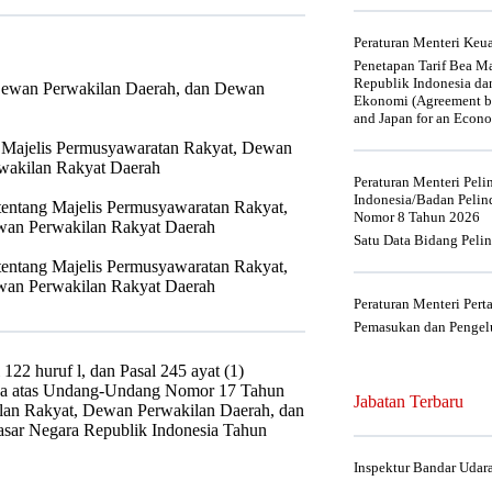
Peraturan Menteri Ke
Penetapan Tarif Bea Ma
Republik Indonesia da
Dewan Perwakilan Daerah, dan Dewan
Ekonomi (Agreement be
and Japan for an Econo
 Majelis Permusyawaratan Rakyat, Dewan
wakilan Rakyat Daerah
Peraturan Menteri Pel
Indonesia/Badan Pelin
ntang Majelis Permusyawaratan Rakyat,
Nomor 8 Tahun 2026
wan Perwakilan Rakyat Daerah
Satu Data Bidang Peli
entang Majelis Permusyawaratan Rakyat,
wan Perwakilan Rakyat Daerah
Peraturan Menteri Per
Pemasukan dan Pengelu
l 122 huruf l, dan Pasal 245 ayat (1)
a atas Undang-Undang Nomor 17 Tahun
Jabatan Terbaru
lan Rakyat, Dewan Perwakilan Daerah, dan
ar Negara Republik Indonesia Tahun
Inspektur Bandar Udar