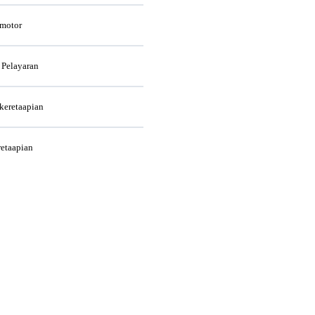
rmotor
 Pelayaran
rkeretaapian
retaapian