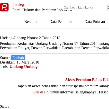
Skip
Paralegal.id
to
Portal Hukum dan Peraturan Indonesia
content
Beranda
Data Peraturan
Data Putusan
Undang-Undang Nomor 2 Tahun 2018
Perubahan Kedua atas Undang-Undang Nomor 17 Tahun 2014 tentang
Perwakilan Rakyat, Dewan Perwakilan Daerah, dan Dewan Perwakila
Status:
Diubah
Disahkan: 15 Maret 2018
Jenis:
Undang-Undang
Akses Premium Bebas Ikl
Dapatkan akses bebas iklan dan fitur spesial premium lain
Klik di sini
untuk informasi selengkapnya. Tersed
Status