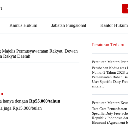
Kamus Hukum
Jabatan Fungsional
Kantor Hukum
Peraturan Terbaru
 Majelis Permusyawaratan Rakyat, Dewan
n Rakyat Daerah
Peraturan Menteri Per
Perubahan Kedua atas P
Nomor 2 Tahun 2023 t
Pemanfaatan Bahan Bak
User Specific Duty Fre
antara...
an
nya hanya dengan
Rp55.000/tahun
Peraturan Menteri Ke
ia juga Rp15.000/bulan
Tata Cara Pemanfaatan
Specific Duty Free Sc
Republik Indonesia da
Ekonomi (Agreement be