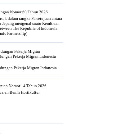
uangan Nomor 60 Tahun 2026
suk dalam rangka Persetujuan antara
n Jepang mengenai suatu Kemitraan
tween The Republic of Indonesia
mic Partnership)
indungan Pekerja Migran
dungan Pekerja Migran Indonesia
ndungan Pekerja Migran Indonesia
tanian Nomor 14 Tahun 2026
aran Benih Hortikultur
a