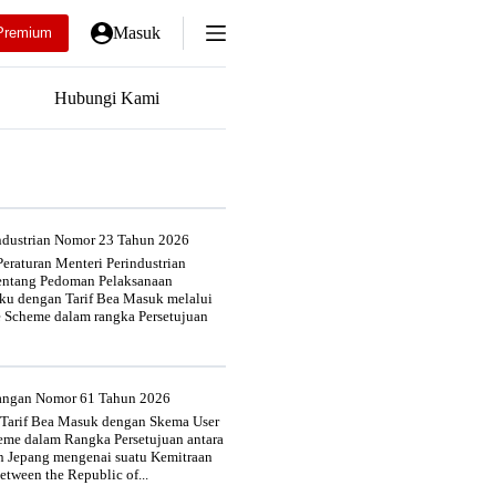
Masuk
Premium
Hubungi Kami
industrian Nomor 23 Tahun 2026
eraturan Menteri Perindustrian
entang Pedoman Pelaksanaan
u dengan Tarif Bea Masuk melalui
e Scheme dalam rangka Persetujuan
uangan Nomor 61 Tahun 2026
 Tarif Bea Masuk dengan Skema User
heme dalam Rangka Persetujuan antara
n Jepang mengenai suatu Kemitraan
tween the Republic of...