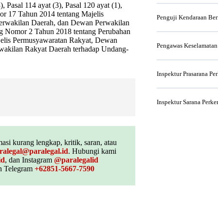
), Pasal 114 ayat (3), Pasal 120 ayat (1),
or 17 Tahun 2014 tentang Majelis
Penguji Kendaraan Be
erwakilan Daerah, dan Dewan Perwakilan
ng Nomor 2 Tahun 2018 tentang Perubahan
elis Permusyawaratan Rakyat, Dewan
Pengawas Keselamatan
wakilan Rakyat Daerah terhadap Undang-
Inspektur Prasarana Pe
Inspektur Sarana Perke
asi kurang lengkap, kritik, saran, atau
ralegal@paralegal.id
. Hubungi kami
id
, dan Instagram
@paralegalid
 Telegram
+62851-5667-7590