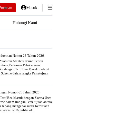
Masuk
Premium
Hubungi Kami
industrian Nomor 23 Tahun 2026
eraturan Menteri Perindustrian
entang Pedoman Pelaksanaan
u dengan Tarif Bea Masuk melalui
e Scheme dalam rangka Persetujuan
uangan Nomor 61 Tahun 2026
 Tarif Bea Masuk dengan Skema User
heme dalam Rangka Persetujuan antara
n Jepang mengenai suatu Kemitraan
tween the Republic of...