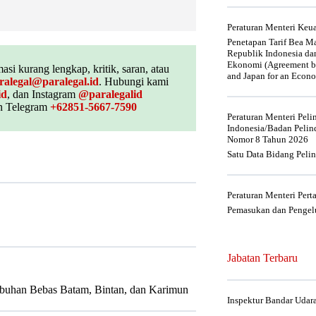
Peraturan Menteri Ke
Penetapan Tarif Bea Ma
Republik Indonesia da
Ekonomi (Agreement be
asi kurang lengkap, kritik, saran, atau
and Japan for an Econo
ralegal@paralegal.id
. Hubungi kami
id
, dan Instagram
@paralegalid
 Telegram
+62851-5667-7590
Peraturan Menteri Pel
Indonesia/Badan Pelin
Nomor 8 Tahun 2026
Satu Data Bidang Peli
Peraturan Menteri Per
Pemasukan dan Pengelu
Jabatan Terbaru
uhan Bebas Batam, Bintan, dan Karimun
Inspektur Bandar Udar