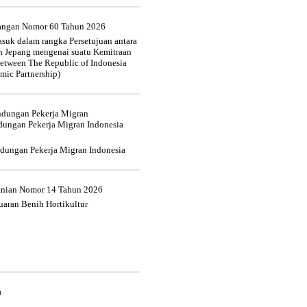
uangan Nomor 60 Tahun 2026
suk dalam rangka Persetujuan antara
n Jepang mengenai suatu Kemitraan
tween The Republic of Indonesia
mic Partnership)
indungan Pekerja Migran
dungan Pekerja Migran Indonesia
ndungan Pekerja Migran Indonesia
tanian Nomor 14 Tahun 2026
aran Benih Hortikultur
a