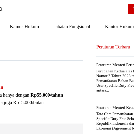
Kamus Hukum
Jabatan Fungsional
Kantor Hukum
Peraturan Terbaru
Peraturan Menteri Per
Perubahan Kedua atas P
Nomor 2 Tahun 2023 t
Pemanfaatan Bahan Bak
User Specific Duty Fre
an
antara...
nya hanya dengan
Rp55.000/tahun
ia juga Rp15.000/bulan
Peraturan Menteri Ke
Tata Cara Pemanfaatan
Specific Duty Free Sc
Republik Indonesia da
Ekonomi (Agreement be