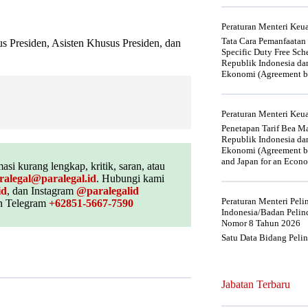
Peraturan Menteri Ke
Tata Cara Pemanfaatan
s Presiden, Asisten Khusus Presiden, dan
Specific Duty Free Sc
Republik Indonesia da
Ekonomi (Agreement be
Peraturan Menteri Ke
Penetapan Tarif Bea Ma
Republik Indonesia da
Ekonomi (Agreement be
and Japan for an Econo
asi kurang lengkap, kritik, saran, atau
ralegal@paralegal.id
. Hubungi kami
id
, dan Instagram
@paralegalid
Peraturan Menteri Pel
 Telegram
+62851-5667-7590
Indonesia/Badan Pelin
Nomor 8 Tahun 2026
Satu Data Bidang Peli
Jabatan Terbaru