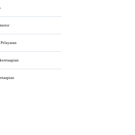
a
rmotor
 Pelayaran
rkeretaapian
retaapian