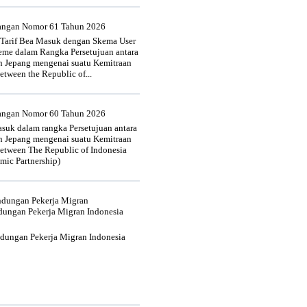
uangan Nomor 61 Tahun 2026
 Tarif Bea Masuk dengan Skema User
heme dalam Rangka Persetujuan antara
n Jepang mengenai suatu Kemitraan
tween the Republic of...
uangan Nomor 60 Tahun 2026
suk dalam rangka Persetujuan antara
n Jepang mengenai suatu Kemitraan
tween The Republic of Indonesia
mic Partnership)
indungan Pekerja Migran
dungan Pekerja Migran Indonesia
ndungan Pekerja Migran Indonesia