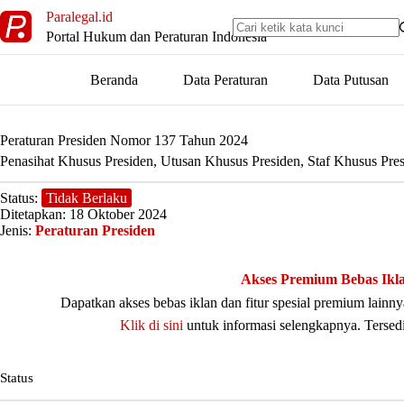
Skip
Paralegal.id
to
Portal Hukum dan Peraturan Indonesia
content
Beranda
Data Peraturan
Data Putusan
Peraturan Presiden Nomor 137 Tahun 2024
Penasihat Khusus Presiden, Utusan Khusus Presiden, Staf Khusus Pres
Status:
Tidak Berlaku
Ditetapkan: 18 Oktober 2024
Jenis:
Peraturan Presiden
Akses Premium Bebas Ikl
Dapatkan akses bebas iklan dan fitur spesial premium lain
Klik di sini
untuk informasi selengkapnya. Tersed
Status