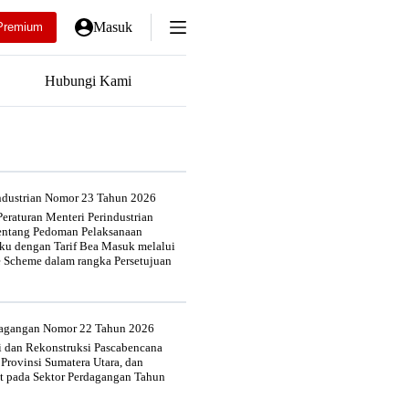
Masuk
Premium
Hubungi Kami
industrian Nomor 23 Tahun 2026
eraturan Menteri Perindustrian
entang Pedoman Pelaksanaan
u dengan Tarif Bea Masuk melalui
e Scheme dalam rangka Persetujuan
rdagangan Nomor 22 Tahun 2026
si dan Rekonstruksi Pascabencana
 Provinsi Sumatera Utara, dan
at pada Sektor Perdagangan Tahun