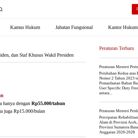
Kamus Hukum
Jabatan Fungsional
Kantor Hukum
Peraturan Terbaru
iden, dan Staf Khusus Wakil Presiden
Peraturan Menteri Per
Perubahan Kedua atas P
Nomor 2 Tahun 2023 t
Pemanfaatan Bahan Bak
User Specific Duty Fre
antara...
an
nya hanya dengan
Rp55.000/tahun
ia juga Rp15.000/bulan
Peraturan Menteri Pe
Percepatan Rehabilita
Alam di Provinsi Aceh,
Provinsi Sumatera Bar
Anggaran 2026-2028