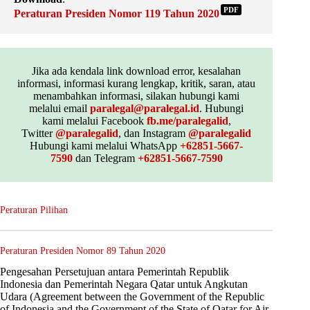
PDF
Peraturan Presiden Nomor 119 Tahun 2020
Jika ada kendala link download error, kesalahan
informasi, informasi kurang lengkap, kritik, saran, atau
menambahkan informasi, silakan hubungi kami
melalui email
paralegal@paralegal.id
. Hubungi
kami melalui Facebook
fb.me/paralegalid
,
Twitter
@paralegalid
, dan Instagram
@paralegalid
Hubungi kami melalui WhatsApp
+62851-5667-
7590
dan Telegram
+62851-5667-7590
Peraturan Pilihan
Peraturan Presiden Nomor 89 Tahun 2020
Pengesahan Persetujuan antara Pemerintah Republik
Indonesia dan Pemerintah Negara Qatar untuk Angkutan
Udara (Agreement between the Government of the Republic
of Indonesia and the Government of the State of Qatar for Air