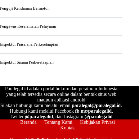
Penguji Kendaraan Bermotor
Pengawas Keselamatan Pelayaran
Inspektur Prasarana Perkeretaapian
Inspektur Sarana Perkeretaapian
Paralegal.id adalah portal hukum dan peraturan Indonesia
yang telah tersedia secara online dalam bentuk situs web
maupun aplikasi android
Silakan hubungi kami melalui email
paralegal@paralegal.id
.
Hubungi kami melalui Facebook
fb.me/paralegalid
,
Twitter
@paralegalid
, dan Instagram
@paralegalid
Beranda
Tentang Kami
Kebijakan Privasi
Kontak