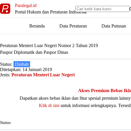
Skip
Paralegal.id
to
Portal Hukum dan Peraturan Indonesia
content
Beranda
Data Peraturan
Data Putusan
Peraturan Menteri Luar Negeri Nomor 2 Tahun 2019
Paspor Diplomatik dan Paspor Dinas
Status:
Diubah
Ditetapkan: 14 Januari 2019
Jenis:
Peraturan Menteri Luar Negeri
Akses Premium Bebas Ikl
Dapatkan akses bebas iklan dan fitur spesial premium lain
Klik di sini
untuk informasi selengkapnya. Tersed
Status