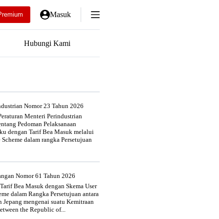
Masuk
Premium
Hubungi Kami
industrian Nomor 23 Tahun 2026
eraturan Menteri Perindustrian
entang Pedoman Pelaksanaan
u dengan Tarif Bea Masuk melalui
e Scheme dalam rangka Persetujuan
uangan Nomor 61 Tahun 2026
 Tarif Bea Masuk dengan Skema User
heme dalam Rangka Persetujuan antara
n Jepang mengenai suatu Kemitraan
tween the Republic of...