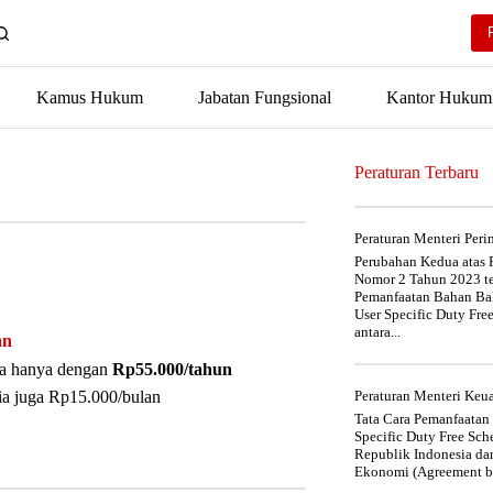
Kamus Hukum
Jabatan Fungsional
Kantor Hukum
Peraturan Terbaru
Peraturan Menteri Per
Perubahan Kedua atas P
Nomor 2 Tahun 2023 t
Pemanfaatan Bahan Bak
User Specific Duty Fre
antara...
an
nya hanya dengan
Rp55.000/tahun
ia juga Rp15.000/bulan
Peraturan Menteri Ke
Tata Cara Pemanfaatan
Specific Duty Free Sc
Republik Indonesia da
Ekonomi (Agreement be