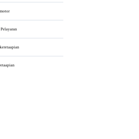
rmotor
 Pelayaran
rkeretaapian
retaapian