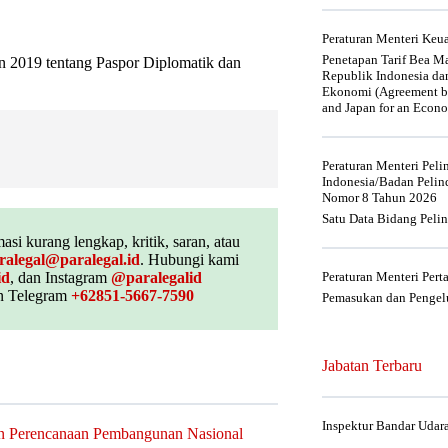
Peraturan Menteri Ke
Penetapan Tarif Bea Ma
n 2019 tentang Paspor Diplomatik dan
Republik Indonesia da
Ekonomi (Agreement be
and Japan for an Econo
Peraturan Menteri Pel
Indonesia/Badan Pelin
Nomor 8 Tahun 2026
Satu Data Bidang Peli
asi kurang lengkap, kritik, saran, atau
ralegal@paralegal.id
. Hubungi kami
id
, dan Instagram
@paralegalid
Peraturan Menteri Per
 Telegram
+62851-5667-7590
Pemasukan dan Pengelu
Jabatan Terbaru
Inspektur Bandar Udar
n Perencanaan Pembangunan Nasional