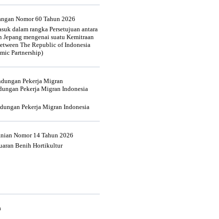
uangan Nomor 60 Tahun 2026
suk dalam rangka Persetujuan antara
n Jepang mengenai suatu Kemitraan
tween The Republic of Indonesia
mic Partnership)
indungan Pekerja Migran
dungan Pekerja Migran Indonesia
ndungan Pekerja Migran Indonesia
tanian Nomor 14 Tahun 2026
aran Benih Hortikultur
a