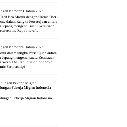
uangan Nomor 61 Tahun 2026
 Tarif Bea Masuk dengan Skema User
heme dalam Rangka Persetujuan antara
n Jepang mengenai suatu Kemitraan
tween the Republic of...
uangan Nomor 60 Tahun 2026
suk dalam rangka Persetujuan antara
n Jepang mengenai suatu Kemitraan
tween The Republic of Indonesia
mic Partnership)
indungan Pekerja Migran
dungan Pekerja Migran Indonesia
ndungan Pekerja Migran Indonesia