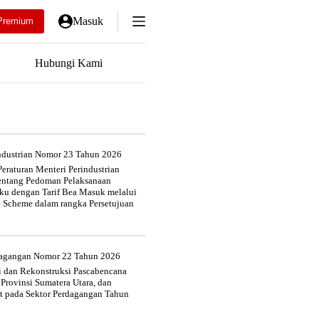
Masuk
Premium
Hubungi Kami
industrian Nomor 23 Tahun 2026
eraturan Menteri Perindustrian
entang Pedoman Pelaksanaan
u dengan Tarif Bea Masuk melalui
e Scheme dalam rangka Persetujuan
rdagangan Nomor 22 Tahun 2026
si dan Rekonstruksi Pascabencana
 Provinsi Sumatera Utara, dan
at pada Sektor Perdagangan Tahun