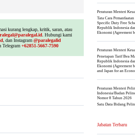
Peraturan Menteri Ke
Tata Cara Pemanfaatan
Specific Duty Free Sc
Republik Indonesia da
asi kurang lengkap, kritik, saran, atau
Ekonomi (Agreement be
ralegal@paralegal.id
. Hubungi kami
id
, dan Instagram
@paralegalid
 Telegram
+62851-5667-7590
Peraturan Menteri Ke
Penetapan Tarif Bea Ma
Republik Indonesia da
Ekonomi (Agreement be
and Japan for an Econo
Peraturan Menteri Pel
Indonesia/Badan Pelin
Nomor 8 Tahun 2026
Satu Data Bidang Peli
Jabatan Terbaru