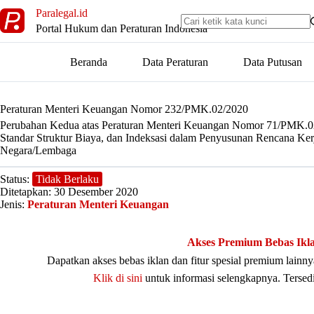
Skip
Paralegal.id
to
Portal Hukum dan Peraturan Indonesia
content
Beranda
Data Peraturan
Data Putusan
Peraturan Menteri Keuangan Nomor 232/PMK.02/2020
Perubahan Kedua atas Peraturan Menteri Keuangan Nomor 71/PMK.02
Standar Struktur Biaya, dan Indeksasi dalam Penyusunan Rencana Ke
Negara/Lembaga
Status:
Tidak Berlaku
Ditetapkan: 30 Desember 2020
Jenis:
Peraturan Menteri Keuangan
Akses Premium Bebas Ikl
Dapatkan akses bebas iklan dan fitur spesial premium lain
Klik di sini
untuk informasi selengkapnya. Tersed