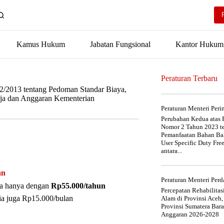
Kamus Hukum
Jabatan Fungsional
Kantor Hukum
Peraturan Terbaru
/2013 tentang Pedoman Standar Biaya,
rja dan Anggaran Kementerian
Peraturan Menteri Per
Perubahan Kedua atas P
Nomor 2 Tahun 2023 t
Pemanfaatan Bahan Bak
User Specific Duty Fre
antara...
an
Peraturan Menteri Pe
nya hanya dengan
Rp55.000/tahun
Percepatan Rehabilita
ia juga Rp15.000/bulan
Alam di Provinsi Aceh,
Provinsi Sumatera Bar
Anggaran 2026-2028