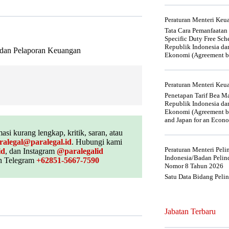
Peraturan Menteri Ke
Tata Cara Pemanfaatan
Specific Duty Free Sc
Republik Indonesia da
 dan Pelaporan Keuangan
Ekonomi (Agreement be
Peraturan Menteri Ke
Penetapan Tarif Bea Ma
Republik Indonesia da
Ekonomi (Agreement be
and Japan for an Econo
asi kurang lengkap, kritik, saran, atau
ralegal@paralegal.id
. Hubungi kami
Peraturan Menteri Pel
id
, dan Instagram
@paralegalid
Indonesia/Badan Pelin
 Telegram
+62851-5667-7590
Nomor 8 Tahun 2026
Satu Data Bidang Peli
Jabatan Terbaru