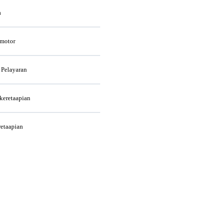
a
rmotor
 Pelayaran
rkeretaapian
retaapian