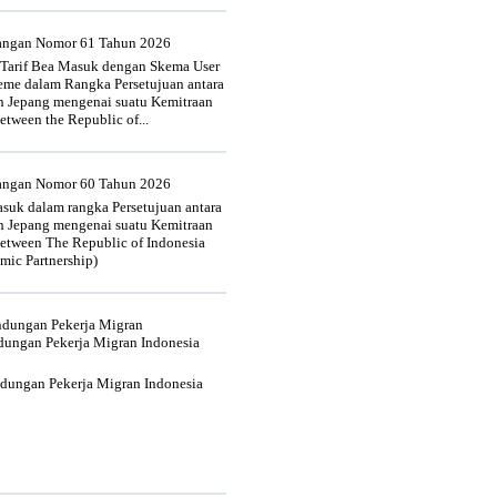
uangan Nomor 61 Tahun 2026
 Tarif Bea Masuk dengan Skema User
heme dalam Rangka Persetujuan antara
n Jepang mengenai suatu Kemitraan
tween the Republic of...
uangan Nomor 60 Tahun 2026
suk dalam rangka Persetujuan antara
n Jepang mengenai suatu Kemitraan
tween The Republic of Indonesia
mic Partnership)
indungan Pekerja Migran
dungan Pekerja Migran Indonesia
ndungan Pekerja Migran Indonesia