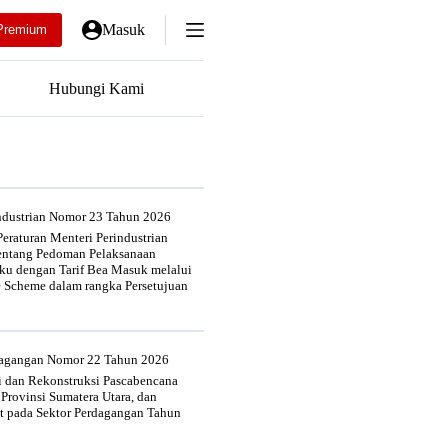
Masuk
Premium
Hubungi Kami
industrian Nomor 23 Tahun 2026
eraturan Menteri Perindustrian
entang Pedoman Pelaksanaan
u dengan Tarif Bea Masuk melalui
e Scheme dalam rangka Persetujuan
rdagangan Nomor 22 Tahun 2026
si dan Rekonstruksi Pascabencana
 Provinsi Sumatera Utara, dan
at pada Sektor Perdagangan Tahun