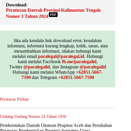
Download
:
Peraturan Daerah Provinsi Kalimantan Tengah
PDF
Nomor 3 Tahun 2024
Jika ada kendala link download error, kesalahan
informasi, informasi kurang lengkap, kritik, saran, atau
menambahkan informasi, silakan hubungi kami
melalui email
paralegal@paralegal.id
. Hubungi
kami melalui Facebook
fb.me/paralegalid
,
Twitter
@paralegalid
, dan Instagram
@paralegalid
Hubungi kami melalui WhatsApp
+62851-5667-
7590
dan Telegram
+62851-5667-7590
Peraturan Pilihan
Undang-Undang Nomor 24 Tahun 1956
Pembentukan Daerah Otonom Propinsi Aceh dan Perubahan
Peraturan Pembentukan Propinsi Sumatera Utara