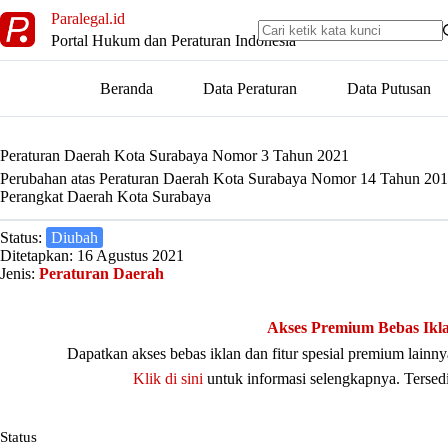
Skip
Paralegal.id
to
Portal Hukum dan Peraturan Indonesia
content
Beranda
Data Peraturan
Data Putusan
Peraturan Daerah Kota Surabaya Nomor 3 Tahun 2021
Perubahan atas Peraturan Daerah Kota Surabaya Nomor 14 Tahun 20
Perangkat Daerah Kota Surabaya
Status:
Diubah
Ditetapkan: 16 Agustus 2021
Jenis:
Peraturan Daerah
Akses Premium Bebas Ikl
Dapatkan akses bebas iklan dan fitur spesial premium lain
Klik di sini
untuk informasi selengkapnya. Tersed
Status