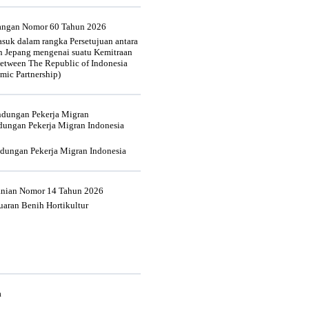
uangan Nomor 60 Tahun 2026
suk dalam rangka Persetujuan antara
n Jepang mengenai suatu Kemitraan
tween The Republic of Indonesia
mic Partnership)
indungan Pekerja Migran
dungan Pekerja Migran Indonesia
ndungan Pekerja Migran Indonesia
tanian Nomor 14 Tahun 2026
aran Benih Hortikultur
a