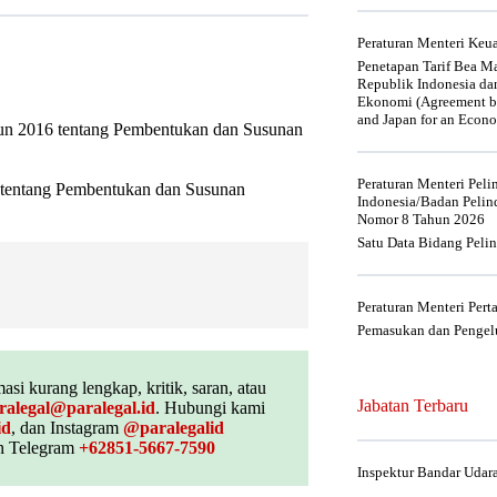
Peraturan Menteri Ke
Penetapan Tarif Bea Ma
Republik Indonesia da
Ekonomi (Agreement be
and Japan for an Econo
un 2016 tentang Pembentukan dan Susunan
Peraturan Menteri Pel
 tentang Pembentukan dan Susunan
Indonesia/Badan Pelin
Nomor 8 Tahun 2026
Satu Data Bidang Peli
Peraturan Menteri Per
Pemasukan dan Pengelu
asi kurang lengkap, kritik, saran, atau
Jabatan Terbaru
ralegal@paralegal.id
. Hubungi kami
id
, dan Instagram
@paralegalid
 Telegram
+62851-5667-7590
Inspektur Bandar Udar