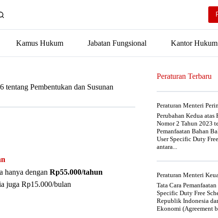
Kamus Hukum
Jabatan Fungsional
Kantor Hukum
Peraturan Terbaru
16 tentang Pembentukan dan Susunan
Peraturan Menteri Per
Perubahan Kedua atas P
Nomor 2 Tahun 2023 t
Pemanfaatan Bahan Bak
User Specific Duty Fre
antara...
an
nya hanya dengan
Rp55.000/tahun
Peraturan Menteri Ke
ia juga Rp15.000/bulan
Tata Cara Pemanfaatan
Specific Duty Free Sc
Republik Indonesia da
Ekonomi (Agreement be