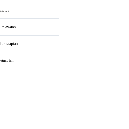
rmotor
 Pelayaran
rkeretaapian
retaapian