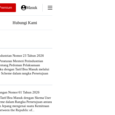
Masuk
Premium
Hubungi Kami
industrian Nomor 23 Tahun 2026
eraturan Menteri Perindustrian
entang Pedoman Pelaksanaan
u dengan Tarif Bea Masuk melalui
e Scheme dalam rangka Persetujuan
uangan Nomor 61 Tahun 2026
 Tarif Bea Masuk dengan Skema User
heme dalam Rangka Persetujuan antara
n Jepang mengenai suatu Kemitraan
tween the Republic of...