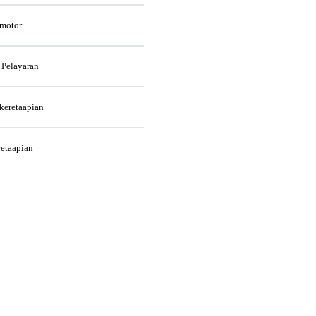
rmotor
 Pelayaran
rkeretaapian
retaapian