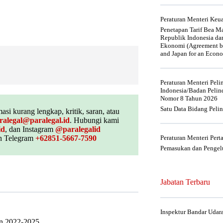
Peraturan Menteri Ke
Penetapan Tarif Bea Ma
Republik Indonesia da
Ekonomi (Agreement be
and Japan for an Econo
Peraturan Menteri Pel
Indonesia/Badan Pelin
Nomor 8 Tahun 2026
Satu Data Bidang Peli
asi kurang lengkap, kritik, saran, atau
ralegal@paralegal.id
. Hubungi kami
id
, dan Instagram
@paralegalid
 Telegram
+62851-5667-7590
Peraturan Menteri Per
Pemasukan dan Pengelu
Jabatan Terbaru
Inspektur Bandar Udar
n 2022-2025