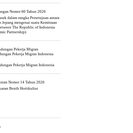
uangan Nomor 60 Tahun 2026
suk dalam rangka Persetujuan antara
n Jepang mengenai suatu Kemitraan
tween The Republic of Indonesia
mic Partnership)
indungan Pekerja Migran
dungan Pekerja Migran Indonesia
ndungan Pekerja Migran Indonesia
tanian Nomor 14 Tahun 2026
aran Benih Hortikultur
a