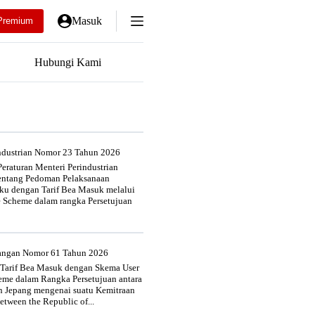
Masuk
Premium
Hubungi Kami
industrian Nomor 23 Tahun 2026
eraturan Menteri Perindustrian
entang Pedoman Pelaksanaan
u dengan Tarif Bea Masuk melalui
e Scheme dalam rangka Persetujuan
uangan Nomor 61 Tahun 2026
 Tarif Bea Masuk dengan Skema User
heme dalam Rangka Persetujuan antara
n Jepang mengenai suatu Kemitraan
tween the Republic of...