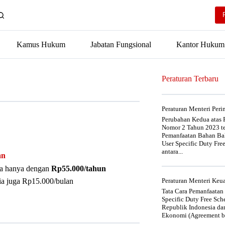
Kamus Hukum
Jabatan Fungsional
Kantor Hukum
Peraturan Terbaru
Peraturan Menteri Per
Perubahan Kedua atas P
Nomor 2 Tahun 2023 t
Pemanfaatan Bahan Bak
User Specific Duty Fre
antara...
an
nya hanya dengan
Rp55.000/tahun
ia juga Rp15.000/bulan
Peraturan Menteri Ke
Tata Cara Pemanfaatan
Specific Duty Free Sc
Republik Indonesia da
Ekonomi (Agreement be