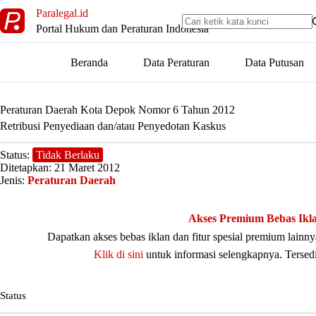
Skip
Paralegal.id
to
Portal Hukum dan Peraturan Indonesia
content
Beranda
Data Peraturan
Data Putusan
Peraturan Daerah Kota Depok Nomor 6 Tahun 2012
Retribusi Penyediaan dan/atau Penyedotan Kaskus
Status:
Tidak Berlaku
Ditetapkan: 21 Maret 2012
Jenis:
Peraturan Daerah
Akses Premium Bebas Ikl
Dapatkan akses bebas iklan dan fitur spesial premium lain
Klik di sini
untuk informasi selengkapnya. Tersed
Status