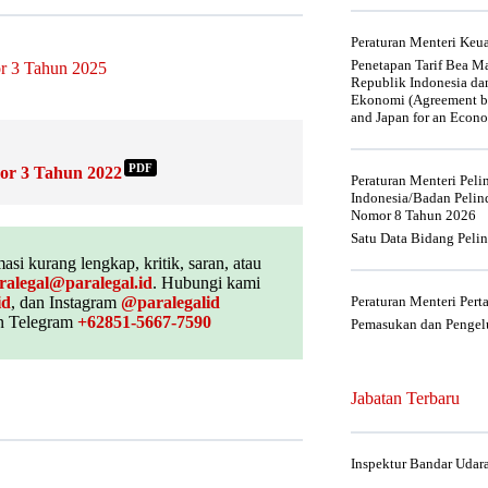
Peraturan Menteri Ke
Penetapan Tarif Bea Ma
or 3 Tahun 2025
Republik Indonesia da
Ekonomi (Agreement be
and Japan for an Econo
PDF
mor 3 Tahun 2022
Peraturan Menteri Pel
Indonesia/Badan Pelin
Nomor 8 Tahun 2026
Satu Data Bidang Peli
asi kurang lengkap, kritik, saran, atau
ralegal@paralegal.id
. Hubungi kami
id
, dan Instagram
@paralegalid
Peraturan Menteri Per
 Telegram
+62851-5667-7590
Pemasukan dan Pengelu
Jabatan Terbaru
Inspektur Bandar Udar