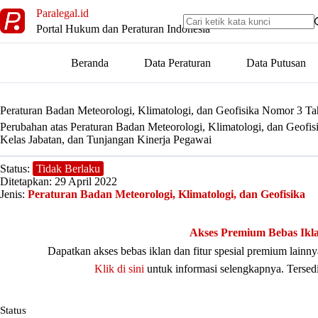
Skip
Paralegal.id
to
Portal Hukum dan Peraturan Indonesia
content
Beranda
Data Peraturan
Data Putusan
Peraturan Badan Meteorologi, Klimatologi, dan Geofisika Nomor 3 T
Perubahan atas Peraturan Badan Meteorologi, Klimatologi, dan Geofi
Kelas Jabatan, dan Tunjangan Kinerja Pegawai
Status:
Tidak Berlaku
Ditetapkan: 29 April 2022
Jenis:
Peraturan Badan Meteorologi, Klimatologi, dan Geofisika
Akses Premium Bebas Ikl
Dapatkan akses bebas iklan dan fitur spesial premium lain
Klik di sini
untuk informasi selengkapnya. Tersed
Status