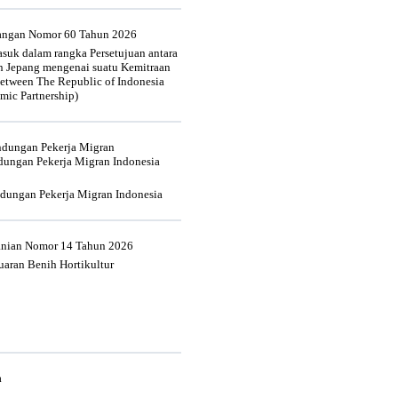
uangan Nomor 60 Tahun 2026
suk dalam rangka Persetujuan antara
n Jepang mengenai suatu Kemitraan
tween The Republic of Indonesia
mic Partnership)
indungan Pekerja Migran
dungan Pekerja Migran Indonesia
ndungan Pekerja Migran Indonesia
tanian Nomor 14 Tahun 2026
aran Benih Hortikultur
a