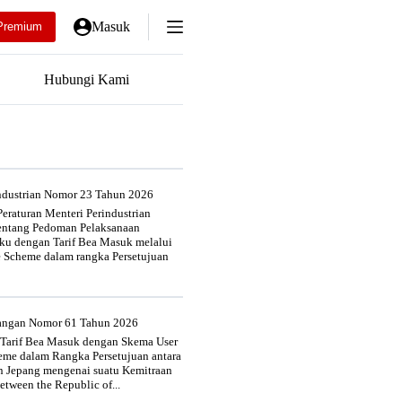
Masuk
Premium
Hubungi Kami
industrian Nomor 23 Tahun 2026
eraturan Menteri Perindustrian
entang Pedoman Pelaksanaan
u dengan Tarif Bea Masuk melalui
e Scheme dalam rangka Persetujuan
uangan Nomor 61 Tahun 2026
 Tarif Bea Masuk dengan Skema User
heme dalam Rangka Persetujuan antara
n Jepang mengenai suatu Kemitraan
tween the Republic of...