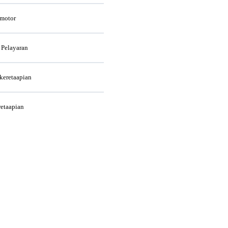
rmotor
 Pelayaran
rkeretaapian
retaapian