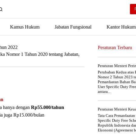
Kamus Hukum
Jabatan Fungsional
Kantor Hukum
ahun 2022
Peraturan Terbaru
sika Nomor 1 Tahun 2020 tentang Jabatan,
Peraturan Menteri Per
Perubahan Kedua atas P
Nomor 2 Tahun 2023 t
Pemanfaatan Bahan Bak
User Specific Duty Fre
antara...
an
nya hanya dengan
Rp55.000/tahun
Peraturan Menteri Ke
ia juga Rp15.000/bulan
Tata Cara Pemanfaatan
Specific Duty Free Sc
Republik Indonesia da
Ekonomi (Agreement be