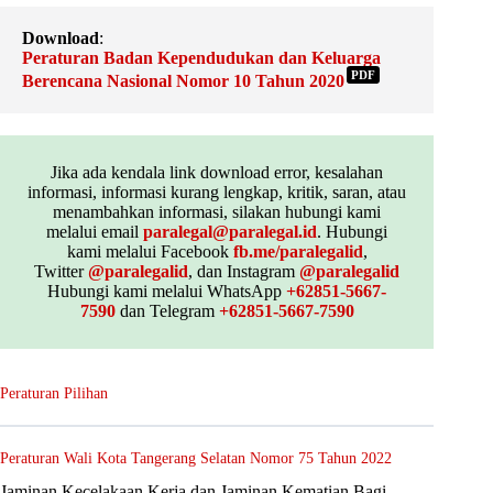
Download
:
Peraturan Badan Kependudukan dan Keluarga
PDF
Berencana Nasional Nomor 10 Tahun 2020
Jika ada kendala link download error, kesalahan
informasi, informasi kurang lengkap, kritik, saran, atau
menambahkan informasi, silakan hubungi kami
melalui email
paralegal@paralegal.id
. Hubungi
kami melalui Facebook
fb.me/paralegalid
,
Twitter
@paralegalid
, dan Instagram
@paralegalid
Hubungi kami melalui WhatsApp
+62851-5667-
7590
dan Telegram
+62851-5667-7590
Peraturan Pilihan
Peraturan Wali Kota Tangerang Selatan Nomor 75 Tahun 2022
Jaminan Kecelakaan Kerja dan Jaminan Kematian Bagi