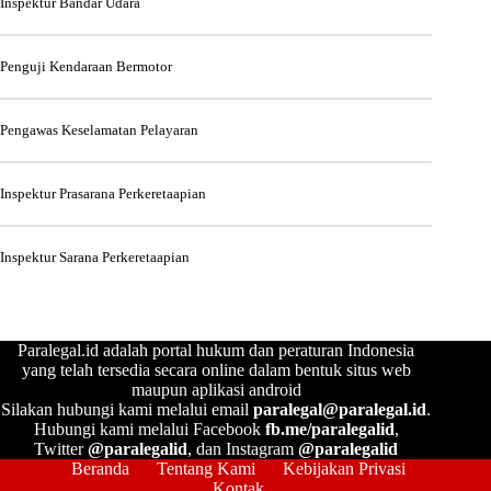
Inspektur Bandar Udara
Penguji Kendaraan Bermotor
Pengawas Keselamatan Pelayaran
Inspektur Prasarana Perkeretaapian
Inspektur Sarana Perkeretaapian
Paralegal.id adalah portal hukum dan peraturan Indonesia
yang telah tersedia secara online dalam bentuk situs web
maupun aplikasi android
Silakan hubungi kami melalui email
paralegal@paralegal.id
.
Hubungi kami melalui Facebook
fb.me/paralegalid
,
Twitter
@paralegalid
, dan Instagram
@paralegalid
Beranda
Tentang Kami
Kebijakan Privasi
Kontak