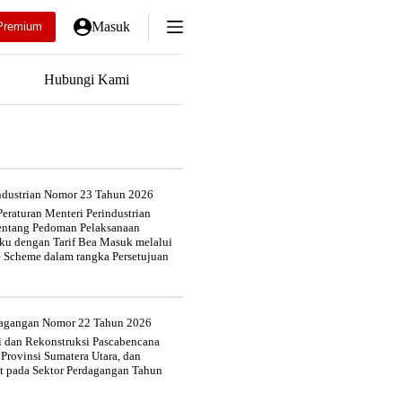
Masuk
Premium
Hubungi Kami
industrian Nomor 23 Tahun 2026
eraturan Menteri Perindustrian
entang Pedoman Pelaksanaan
u dengan Tarif Bea Masuk melalui
e Scheme dalam rangka Persetujuan
rdagangan Nomor 22 Tahun 2026
si dan Rekonstruksi Pascabencana
 Provinsi Sumatera Utara, dan
at pada Sektor Perdagangan Tahun