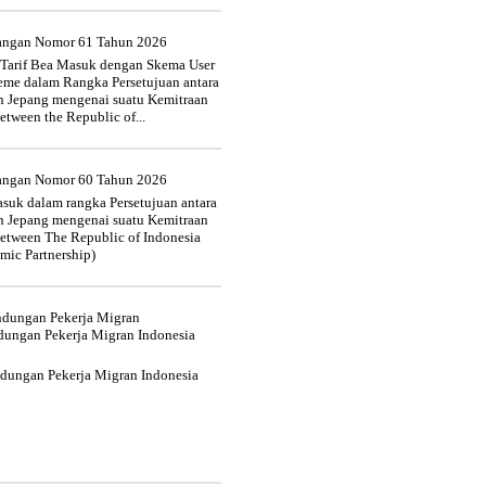
uangan Nomor 61 Tahun 2026
 Tarif Bea Masuk dengan Skema User
heme dalam Rangka Persetujuan antara
n Jepang mengenai suatu Kemitraan
tween the Republic of...
uangan Nomor 60 Tahun 2026
suk dalam rangka Persetujuan antara
n Jepang mengenai suatu Kemitraan
tween The Republic of Indonesia
mic Partnership)
indungan Pekerja Migran
dungan Pekerja Migran Indonesia
ndungan Pekerja Migran Indonesia