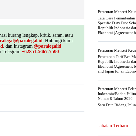
Peraturan Menteri Ke
Tata Cara Pemanfaatan
Specific Duty Free Sc
Republik Indonesia da
Ekonomi (Agreement be
asi kurang lengkap, kritik, saran, atau
ralegal@paralegal.id
. Hubungi kami
id
, dan Instagram
@paralegalid
Peraturan Menteri Ke
 Telegram
+62851-5667-7590
Penetapan Tarif Bea Ma
Republik Indonesia da
Ekonomi (Agreement be
and Japan for an Econo
Peraturan Menteri Pel
Indonesia/Badan Pelin
Nomor 8 Tahun 2026
Satu Data Bidang Peli
Jabatan Terbaru