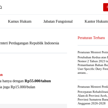
Kamus Hukum
Jabatan Fungsional
Kantor Hukum
Peraturan Terbaru
enteri Perdagangan Republik Indonesia
Peraturan Menteri Per
Perubahan Kedua atas P
Nomor 2 Tahun 2023 t
Pemanfaatan Bahan Bak
User Specific Duty Fre
antara...
an
nya hanya dengan
Rp55.000/tahun
ia juga Rp15.000/bulan
Peraturan Menteri Pe
Percepatan Rehabilita
Alam di Provinsi Aceh,
Provinsi Sumatera Bar
Anggaran 2026-2028