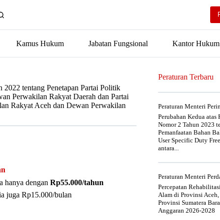
Kamus Hukum
Jabatan Fungsional
Kantor Hukum
Peraturan Terbaru
022 tentang Penetapan Partai Politik
n Perwakilan Rakyat Daerah dan Partai
lan Rakyat Aceh dan Dewan Perwakilan
Peraturan Menteri Per
Perubahan Kedua atas P
Nomor 2 Tahun 2023 t
Pemanfaatan Bahan Bak
User Specific Duty Fre
antara...
an
Peraturan Menteri Pe
nya hanya dengan
Rp55.000/tahun
Percepatan Rehabilita
ia juga Rp15.000/bulan
Alam di Provinsi Aceh,
Provinsi Sumatera Bar
Anggaran 2026-2028