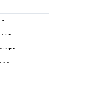
a
rmotor
 Pelayaran
rkeretaapian
retaapian