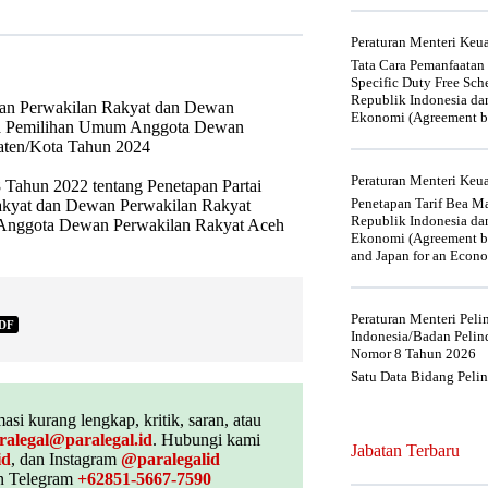
Peraturan Menteri Ke
Tata Cara Pemanfaatan
Specific Duty Free Sc
Republik Indonesia da
wan Perwakilan Rakyat dan Dewan
Ekonomi (Agreement be
erta Pemilihan Umum Anggota Dewan
aten/Kota Tahun 2024
Peraturan Menteri Ke
Tahun 2022 tentang Penetapan Partai
Penetapan Tarif Bea Ma
akyat dan Dewan Perwakilan Rakyat
Republik Indonesia da
m Anggota Dewan Perwakilan Rakyat Aceh
Ekonomi (Agreement be
and Japan for an Econo
Peraturan Menteri Pel
DF
Indonesia/Badan Pelin
Nomor 8 Tahun 2026
Satu Data Bidang Peli
asi kurang lengkap, kritik, saran, atau
ralegal@paralegal.id
. Hubungi kami
Jabatan Terbaru
id
, dan Instagram
@paralegalid
 Telegram
+62851-5667-7590