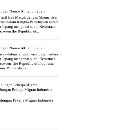
uangan Nomor 61 Tahun 2026
 Tarif Bea Masuk dengan Skema User
heme dalam Rangka Persetujuan antara
n Jepang mengenai suatu Kemitraan
tween the Republic of...
uangan Nomor 60 Tahun 2026
suk dalam rangka Persetujuan antara
n Jepang mengenai suatu Kemitraan
tween The Republic of Indonesia
mic Partnership)
indungan Pekerja Migran
dungan Pekerja Migran Indonesia
ndungan Pekerja Migran Indonesia