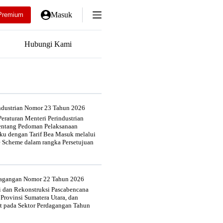
Masuk
Premium
Hubungi Kami
industrian Nomor 23 Tahun 2026
eraturan Menteri Perindustrian
entang Pedoman Pelaksanaan
u dengan Tarif Bea Masuk melalui
e Scheme dalam rangka Persetujuan
rdagangan Nomor 22 Tahun 2026
si dan Rekonstruksi Pascabencana
 Provinsi Sumatera Utara, dan
at pada Sektor Perdagangan Tahun