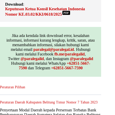
Download
:
Keputusan Ketua Konsil Kesehatan Indonesia
PDF
Nomor KE.03.02/KKI/0618/2025
Jika ada kendala link download error, kesalahan
informasi, informasi kurang lengkap, kritik, saran, atau
menambahkan informasi, silakan hubungi kami
melalui email
paralegal@paralegal.id
. Hubungi
kami melalui Facebook
fb.me/paralegalid
,
Twitter
@paralegalid
, dan Instagram
@paralegalid
Hubungi kami melalui WhatsApp
+62851-5667-
7590
dan Telegram
+62851-5667-7590
Peraturan Pilihan
Peraturan Daerah Kabupaten Belitung Timur Nomor 7 Tahun 2023
Penyertaan Modal Daerah kepada Perseroan Terbatas Bank
Pembangunan Daerah Sumatera Selatan dan Bangka Belitung