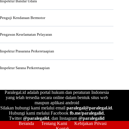
Inspektur Bandar Udara
Penguji Kendaraan Bermotor
Pengawas Keselamatan Pelayaran
Inspektur Prasarana Perkeretaapian
Inspektur Sarana Perkeretaapian
Paralegal.id adalah portal hukum dan peraturan Indonesia
yang telah tersedia secara online dalam bentuk situs web
maupun aplikasi android
Silakan hubungi kami melalui email
paralegal@paralegal.id
.
Hubungi kami melalui Facebook
fb.me/paralegalid
,
Twitter
@paralegalid
, dan Instagram
@paralegalid
Beranda
Tentang Kami
Kebijakan Privasi
Kontak