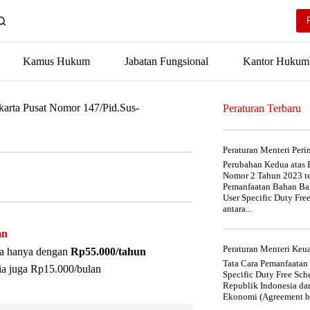
Kamus Hukum
Jabatan Fungsional
Kantor Hukum
karta Pusat Nomor 147/Pid.Sus-
Peraturan Terbaru
Peraturan Menteri Per
Perubahan Kedua atas P
Nomor 2 Tahun 2023 t
Pemanfaatan Bahan Bak
User Specific Duty Fre
antara...
an
Peraturan Menteri Ke
nya hanya dengan
Rp55.000/tahun
Tata Cara Pemanfaatan
ia juga Rp15.000/bulan
Specific Duty Free Sc
Republik Indonesia da
Ekonomi (Agreement be