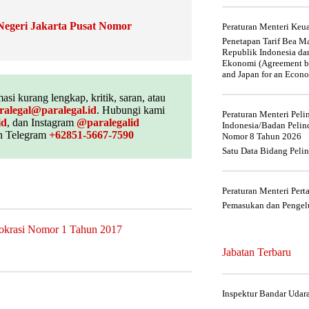
Negeri Jakarta Pusat Nomor
Peraturan Menteri Ke
Penetapan Tarif Bea Ma
Republik Indonesia da
Ekonomi (Agreement be
and Japan for an Econo
asi kurang lengkap, kritik, saran, atau
ralegal@paralegal.id
. Hubungi kami
Peraturan Menteri Pel
id
, dan Instagram
@paralegalid
Indonesia/Badan Pelin
 Telegram
+62851-5667-7590
Nomor 8 Tahun 2026
Satu Data Bidang Peli
Peraturan Menteri Per
Pemasukan dan Pengelu
rokrasi Nomor 1 Tahun 2017
Jabatan Terbaru
Inspektur Bandar Udar