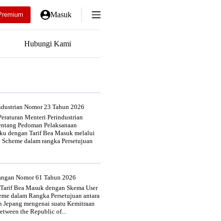
Masuk
Premium
Hubungi Kami
industrian Nomor 23 Tahun 2026
eraturan Menteri Perindustrian
entang Pedoman Pelaksanaan
u dengan Tarif Bea Masuk melalui
e Scheme dalam rangka Persetujuan
uangan Nomor 61 Tahun 2026
 Tarif Bea Masuk dengan Skema User
heme dalam Rangka Persetujuan antara
n Jepang mengenai suatu Kemitraan
tween the Republic of...