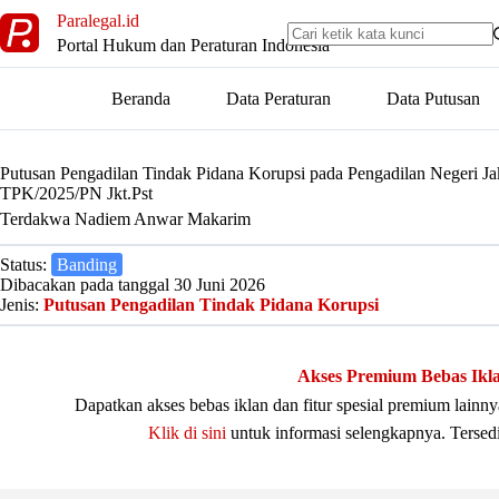
Skip
Paralegal.id
to
Portal Hukum dan Peraturan Indonesia
content
Beranda
Data Peraturan
Data Putusan
Putusan Pengadilan Tindak Pidana Korupsi pada Pengadilan Negeri Ja
TPK/2025/PN Jkt.Pst
Terdakwa Nadiem Anwar Makarim
Status:
Banding
Dibacakan pada tanggal 30 Juni 2026
Jenis:
Putusan Pengadilan Tindak Pidana Korupsi
Akses Premium Bebas Ikl
Dapatkan akses bebas iklan dan fitur spesial premium lain
Klik di sini
untuk informasi selengkapnya. Tersed