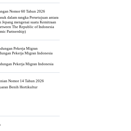
uangan Nomor 60 Tahun 2026
suk dalam rangka Persetujuan antara
n Jepang mengenai suatu Kemitraan
tween The Republic of Indonesia
mic Partnership)
indungan Pekerja Migran
dungan Pekerja Migran Indonesia
ndungan Pekerja Migran Indonesia
tanian Nomor 14 Tahun 2026
aran Benih Hortikultur
a