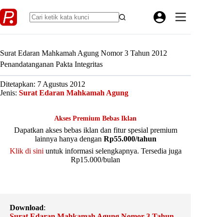
Skip
to
content
Surat Edaran Mahkamah Agung Nomor 3 Tahun 2012
Penandatanganan Pakta Integritas
Ditetapkan: 7 Agustus 2012
Jenis:
Surat Edaran Mahkamah Agung
Akses Premium Bebas Iklan
Dapatkan akses bebas iklan dan fitur spesial premium
lainnya hanya dengan
Rp55.000/tahun
Klik di sini
untuk informasi selengkapnya. Tersedia juga
Rp15.000/bulan
Download
:
Surat Edaran Mahkamah Agung Nomor 3 Tahun