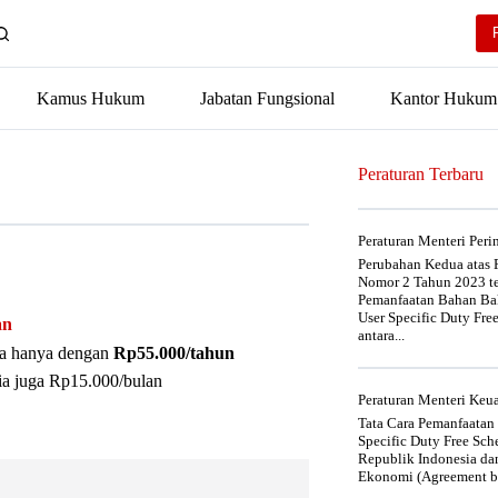
Kamus Hukum
Jabatan Fungsional
Kantor Hukum
Peraturan Terbaru
Peraturan Menteri Per
Perubahan Kedua atas P
Nomor 2 Tahun 2023 t
Pemanfaatan Bahan Bak
User Specific Duty Fre
an
antara...
nya hanya dengan
Rp55.000/tahun
ia juga Rp15.000/bulan
Peraturan Menteri Ke
Tata Cara Pemanfaatan
Specific Duty Free Sc
Republik Indonesia da
Ekonomi (Agreement be