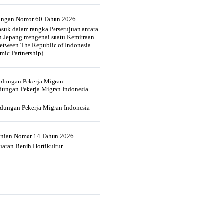
uangan Nomor 60 Tahun 2026
suk dalam rangka Persetujuan antara
n Jepang mengenai suatu Kemitraan
tween The Republic of Indonesia
mic Partnership)
indungan Pekerja Migran
dungan Pekerja Migran Indonesia
ndungan Pekerja Migran Indonesia
tanian Nomor 14 Tahun 2026
aran Benih Hortikultur
a