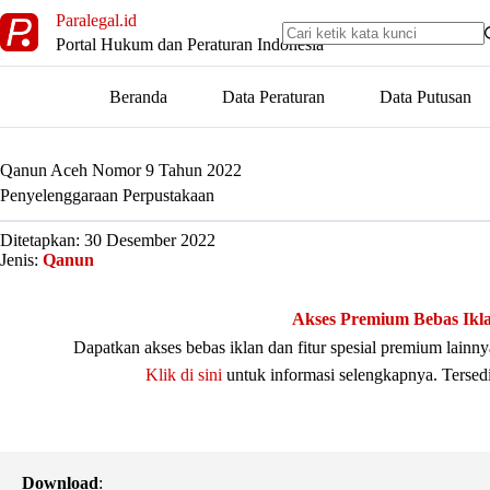
Skip
Paralegal.id
to
Portal Hukum dan Peraturan Indonesia
content
Beranda
Data Peraturan
Data Putusan
Qanun Aceh Nomor 9 Tahun 2022
Penyelenggaraan Perpustakaan
Ditetapkan: 30 Desember 2022
Jenis:
Qanun
Akses Premium Bebas Ikl
Dapatkan akses bebas iklan dan fitur spesial premium lain
Klik di sini
untuk informasi selengkapnya. Tersed
Download
: