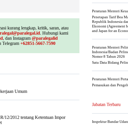
Peraturan Menteri Ke
Penetapan Tarif Bea Ma
Republik Indonesia da
Ekonomi (Agreement be
asi kurang lengkap, kritik, saran, atau
and Japan for an Econo
ralegal@paralegal.id
. Hubungi kami
id
, dan Instagram
@paralegalid
 Telegram
+62851-5667-7590
Peraturan Menteri Pel
Indonesia/Badan Pelin
Nomor 8 Tahun 2026
Satu Data Bidang Peli
Peraturan Menteri Per
Pemasukan dan Pengelu
Pekerjaan Umum
Jabatan Terbaru
R/12/2012 tentang Ketentuan Impor
Inspektur Bandar Udar
t