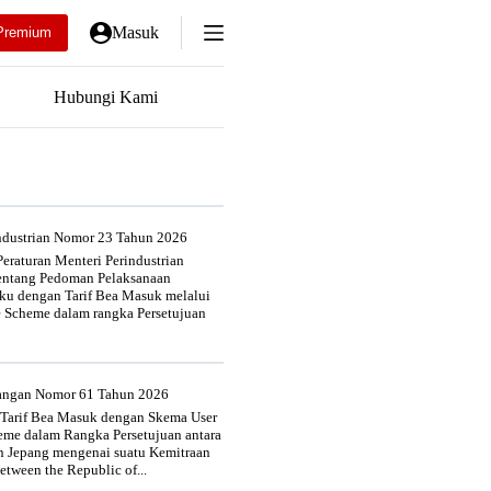
Masuk
Premium
Hubungi Kami
industrian Nomor 23 Tahun 2026
eraturan Menteri Perindustrian
entang Pedoman Pelaksanaan
u dengan Tarif Bea Masuk melalui
e Scheme dalam rangka Persetujuan
uangan Nomor 61 Tahun 2026
 Tarif Bea Masuk dengan Skema User
heme dalam Rangka Persetujuan antara
n Jepang mengenai suatu Kemitraan
tween the Republic of...