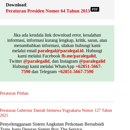
Download
:
PDF
Peraturan Presiden Nomor 64 Tahun 2013
Jika ada kendala link download error, kesalahan
informasi, informasi kurang lengkap, kritik, saran, atau
menambahkan informasi, silakan hubungi kami
melalui email
paralegal@paralegal.id
. Hubungi
kami melalui Facebook
fb.me/paralegalid
,
Twitter
@paralegalid
, dan Instagram
@paralegalid
Hubungi kami melalui WhatsApp
+62851-5667-
7590
dan Telegram
+62851-5667-7590
Peraturan Pilihan
Peraturan Gubernur Daerah Istimewa Yogyakarta Nomor 127 Tahun
2021
Penyelenggaraan Sistem Angkutan Perkotaan Bersubsidi
Trans Jogja Dengan Sistem Buy The Service