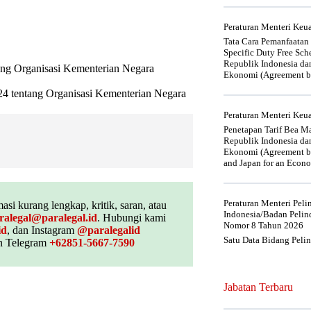
Peraturan Menteri Ke
Tata Cara Pemanfaatan
Specific Duty Free Sc
Republik Indonesia da
ang Organisasi Kementerian Negara
Ekonomi (Agreement be
4 tentang Organisasi Kementerian Negara
Peraturan Menteri Ke
Penetapan Tarif Bea Ma
Republik Indonesia da
Ekonomi (Agreement be
and Japan for an Econo
Peraturan Menteri Pel
asi kurang lengkap, kritik, saran, atau
Indonesia/Badan Pelin
ralegal@paralegal.id
. Hubungi kami
Nomor 8 Tahun 2026
id
, dan Instagram
@paralegalid
Satu Data Bidang Peli
 Telegram
+62851-5667-7590
Jabatan Terbaru