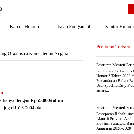
Kamus Hukum
Jabatan Fungsional
Kantor Hukum
Peraturan Terbaru
tang Organisasi Kementerian Negara
Peraturan Menteri Per
Perubahan Kedua atas P
Nomor 2 Tahun 2023 t
Pemanfaatan Bahan Bak
User Specific Duty Fre
antara...
an
nya hanya dengan
Rp55.000/tahun
ia juga Rp15.000/bulan
Peraturan Menteri Pe
Percepatan Rehabilita
Alam di Provinsi Aceh,
Provinsi Sumatera Bar
Anggaran 2026-2028