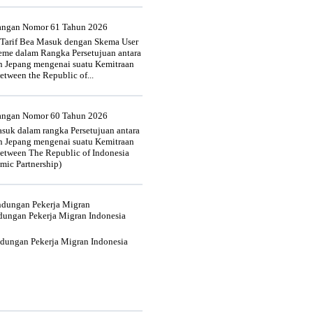
uangan Nomor 61 Tahun 2026
 Tarif Bea Masuk dengan Skema User
heme dalam Rangka Persetujuan antara
n Jepang mengenai suatu Kemitraan
tween the Republic of...
uangan Nomor 60 Tahun 2026
suk dalam rangka Persetujuan antara
n Jepang mengenai suatu Kemitraan
tween The Republic of Indonesia
mic Partnership)
indungan Pekerja Migran
dungan Pekerja Migran Indonesia
ndungan Pekerja Migran Indonesia