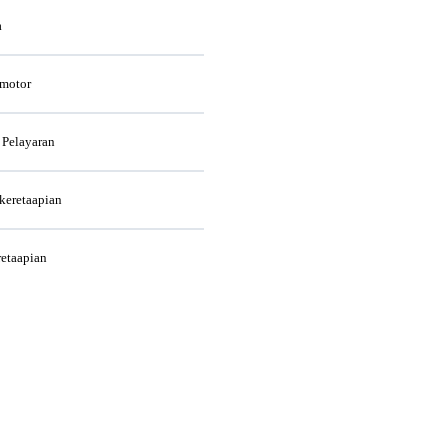
a
rmotor
 Pelayaran
rkeretaapian
retaapian