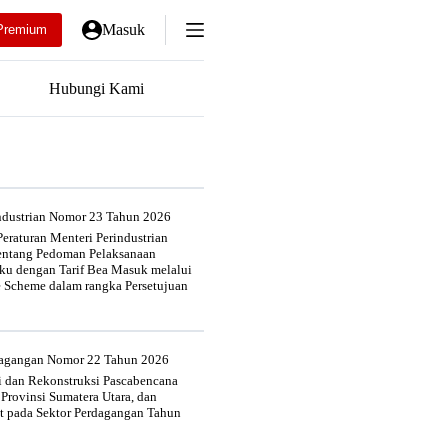
Masuk
Premium
Hubungi Kami
industrian Nomor 23 Tahun 2026
eraturan Menteri Perindustrian
entang Pedoman Pelaksanaan
u dengan Tarif Bea Masuk melalui
e Scheme dalam rangka Persetujuan
rdagangan Nomor 22 Tahun 2026
si dan Rekonstruksi Pascabencana
 Provinsi Sumatera Utara, dan
at pada Sektor Perdagangan Tahun