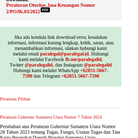
Peraturan Otoritas Jasa Keuangan Nomor
PDF
2/POJK.03/2022
Jika ada kendala link download error, kesalahan
informasi, informasi kurang lengkap, kritik, saran, atau
menambahkan informasi, silakan hubungi kami
melalui email
paralegal@paralegal.id
. Hubungi
kami melalui Facebook
fb.me/paralegalid
,
Twitter
@paralegalid
, dan Instagram
@paralegalid
Hubungi kami melalui WhatsApp
+62851-5667-
7590
dan Telegram
+62851-5667-7590
Peraturan Pilihan
Peraturan Gubernur Sumatera Utara Nomor 7 Tahun 2024
Perubahan atas Peraturan Gubernur Sumatera Utara Nomor
28 Tahun 2023 tentang Tugas, Fungsi, Uraian Tugas dan Tata
Kerja Perangkat Daerah Provinsi Sumatera Utara