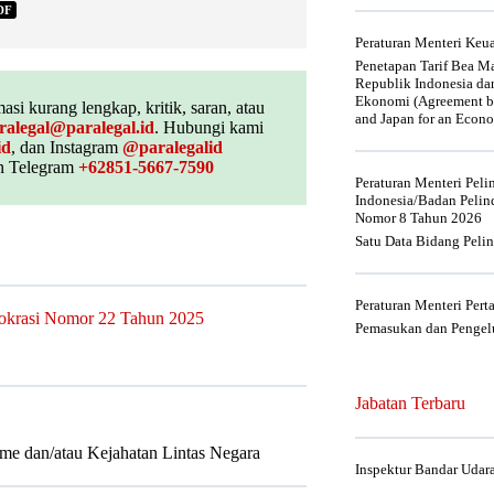
DF
Peraturan Menteri Ke
Penetapan Tarif Bea Ma
Republik Indonesia da
Ekonomi (Agreement be
asi kurang lengkap, kritik, saran, atau
and Japan for an Econo
ralegal@paralegal.id
. Hubungi kami
id
, dan Instagram
@paralegalid
 Telegram
+62851-5667-7590
Peraturan Menteri Pel
Indonesia/Badan Pelin
Nomor 8 Tahun 2026
Satu Data Bidang Peli
Peraturan Menteri Per
rokrasi Nomor 22 Tahun 2025
Pemasukan dan Pengelu
Jabatan Terbaru
me dan/atau Kejahatan Lintas Negara
Inspektur Bandar Udar