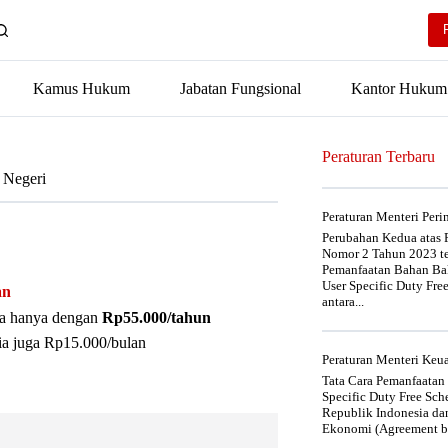
Kamus Hukum
Jabatan Fungsional
Kantor Hukum
Peraturan Terbaru
 Negeri
Peraturan Menteri Per
Perubahan Kedua atas P
Nomor 2 Tahun 2023 t
Pemanfaatan Bahan Bak
User Specific Duty Fre
an
antara...
nya hanya dengan
Rp55.000/tahun
ia juga Rp15.000/bulan
Peraturan Menteri Ke
Tata Cara Pemanfaatan
Specific Duty Free Sc
Republik Indonesia da
Ekonomi (Agreement be