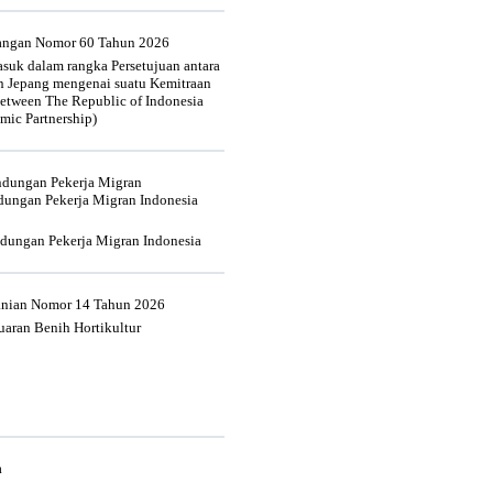
uangan Nomor 60 Tahun 2026
suk dalam rangka Persetujuan antara
n Jepang mengenai suatu Kemitraan
tween The Republic of Indonesia
mic Partnership)
indungan Pekerja Migran
dungan Pekerja Migran Indonesia
ndungan Pekerja Migran Indonesia
tanian Nomor 14 Tahun 2026
aran Benih Hortikultur
a