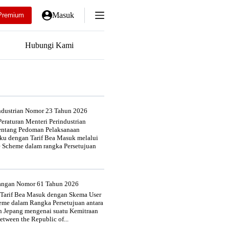
Masuk
Premium
Hubungi Kami
industrian Nomor 23 Tahun 2026
eraturan Menteri Perindustrian
entang Pedoman Pelaksanaan
u dengan Tarif Bea Masuk melalui
e Scheme dalam rangka Persetujuan
uangan Nomor 61 Tahun 2026
 Tarif Bea Masuk dengan Skema User
heme dalam Rangka Persetujuan antara
n Jepang mengenai suatu Kemitraan
tween the Republic of...