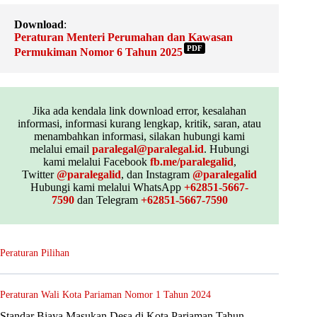
Download
:
Peraturan Menteri Perumahan dan Kawasan
PDF
Permukiman Nomor 6 Tahun 2025
Jika ada kendala link download error, kesalahan
informasi, informasi kurang lengkap, kritik, saran, atau
menambahkan informasi, silakan hubungi kami
melalui email
paralegal@paralegal.id
. Hubungi
kami melalui Facebook
fb.me/paralegalid
,
Twitter
@paralegalid
, dan Instagram
@paralegalid
Hubungi kami melalui WhatsApp
+62851-5667-
7590
dan Telegram
+62851-5667-7590
Peraturan Pilihan
Peraturan Wali Kota Pariaman Nomor 1 Tahun 2024
Standar Biaya Masukan Desa di Kota Pariaman Tahun