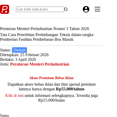
Skip
to
content
Peraturan Menteri Perindustrian Nomor 3 Tahun 2026
Tata Cara Penerbitan Pertimbangan Teknis dalam rangka
Pemberian Fasilitas Pembebasan Bea Masuk
Status:
Diubah
Ditetapkan: 25 Februari 2026
Berlaku: 3 April 2026
Jenis:
Peraturan Menteri Perindustrian
Akses Premium Bebas Iklan
Dapatkan akses bebas iklan dan fitur spesial premium
lainnya hanya dengan
Rp55.000/tahun
Klik di sini
untuk informasi selengkapnya. Tersedia juga
Rp15.000/bulan
Status