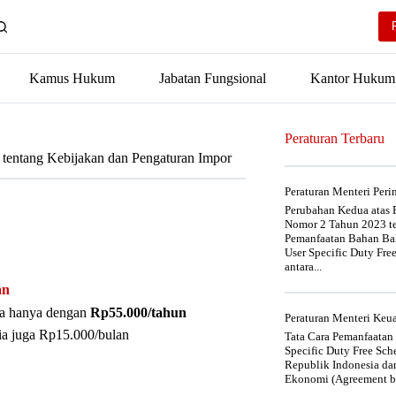
Kamus Hukum
Jabatan Fungsional
Kantor Hukum
Peraturan Terbaru
 tentang Kebijakan dan Pengaturan Impor
Peraturan Menteri Per
Perubahan Kedua atas P
Nomor 2 Tahun 2023 t
Pemanfaatan Bahan Bak
User Specific Duty Fre
antara...
an
nya hanya dengan
Rp55.000/tahun
Peraturan Menteri Ke
ia juga Rp15.000/bulan
Tata Cara Pemanfaatan
Specific Duty Free Sc
Republik Indonesia da
Ekonomi (Agreement be