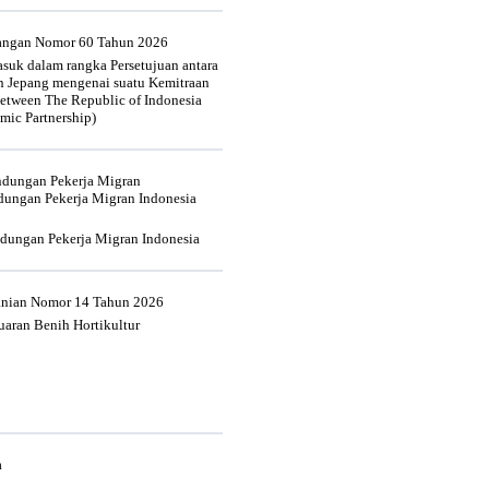
uangan Nomor 60 Tahun 2026
suk dalam rangka Persetujuan antara
n Jepang mengenai suatu Kemitraan
tween The Republic of Indonesia
mic Partnership)
indungan Pekerja Migran
dungan Pekerja Migran Indonesia
ndungan Pekerja Migran Indonesia
tanian Nomor 14 Tahun 2026
aran Benih Hortikultur
a