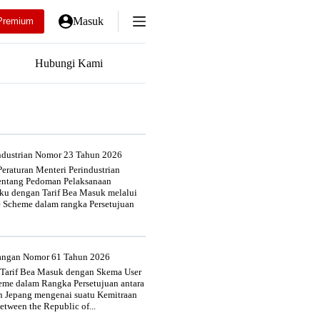
Masuk
Premium
Hubungi Kami
industrian Nomor 23 Tahun 2026
eraturan Menteri Perindustrian
entang Pedoman Pelaksanaan
u dengan Tarif Bea Masuk melalui
e Scheme dalam rangka Persetujuan
uangan Nomor 61 Tahun 2026
 Tarif Bea Masuk dengan Skema User
heme dalam Rangka Persetujuan antara
n Jepang mengenai suatu Kemitraan
tween the Republic of...