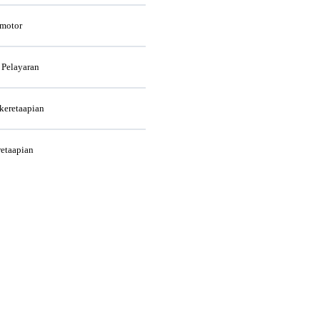
rmotor
 Pelayaran
rkeretaapian
retaapian