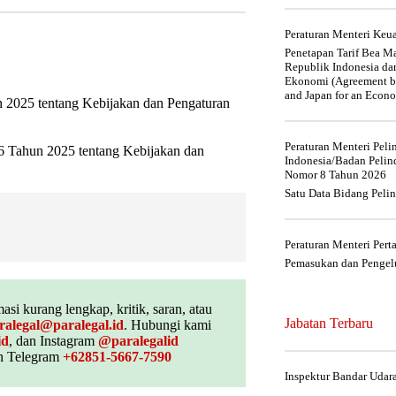
Peraturan Menteri Ke
Penetapan Tarif Bea Ma
Republik Indonesia da
Ekonomi (Agreement be
and Japan for an Econo
 2025 tentang Kebijakan dan Pengaturan
Peraturan Menteri Pel
6 Tahun 2025 tentang Kebijakan dan
Indonesia/Badan Pelin
Nomor 8 Tahun 2026
Satu Data Bidang Peli
Peraturan Menteri Per
Pemasukan dan Pengelu
asi kurang lengkap, kritik, saran, atau
Jabatan Terbaru
ralegal@paralegal.id
. Hubungi kami
id
, dan Instagram
@paralegalid
 Telegram
+62851-5667-7590
Inspektur Bandar Udar