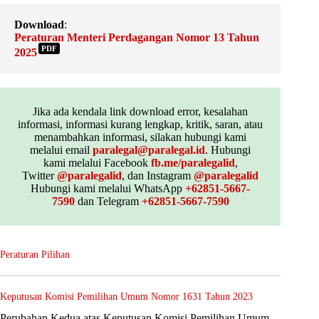
Download
:
Peraturan Menteri Perdagangan Nomor 13 Tahun
PDF
2025
Jika ada kendala link download error, kesalahan
informasi, informasi kurang lengkap, kritik, saran, atau
menambahkan informasi, silakan hubungi kami
melalui email
paralegal@paralegal.id
. Hubungi
kami melalui Facebook
fb.me/paralegalid
,
Twitter
@paralegalid
, dan Instagram
@paralegalid
Hubungi kami melalui WhatsApp
+62851-5667-
7590
dan Telegram
+62851-5667-7590
Peraturan Pilihan
Keputusan Komisi Pemilihan Umum Nomor 1631 Tahun 2023
Perubahan Kedua atas Keputusan Komisi Pemilihan Umum