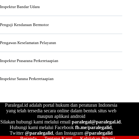
Inspektur Bandar Udara
Penguji Kendaraan Bermotor
Pengawas Keselamatan Pelayaran
Inspektur Prasarana Perkeretaapian
Inspektur Sarana Perkeretaapian
Paralegal.id adalah portal hukum dan peraturan Indonesia
yang telah tersedia secara online dalam bentuk situs web
maupun aplikasi android
Silakan hubungi kami melalui email
paralegal@paralegal.id
.
Hubungi kami melalui Facebook
fb.me/paralegalid
,
Twitter
@paralegalid
, dan Instagram
@paralegalid
Beranda
Tentang Kami
Kebijakan Privasi