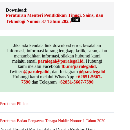
Download
:
Peraturan Menteri Pendidikan Tinggi, Sains, dan
PDF
Teknologi Nomor 37 Tahun 2025
Jika ada kendala link download error, kesalahan
informasi, informasi kurang lengkap, kritik, saran, atau
menambahkan informasi, silakan hubungi kami
melalui email
paralegal@paralegal.id
. Hubungi
kami melalui Facebook
fb.me/paralegalid
,
Twitter
@paralegalid
, dan Instagram
@paralegalid
Hubungi kami melalui WhatsApp
+62851-5667-
7590
dan Telegram
+62851-5667-7590
Peraturan Pilihan
Peraturan Badan Pengawas Tenaga Nuklir Nomor 1 Tahun 2020
Aspek Proteksi Radiasi dalam Desain Reaktor Daya