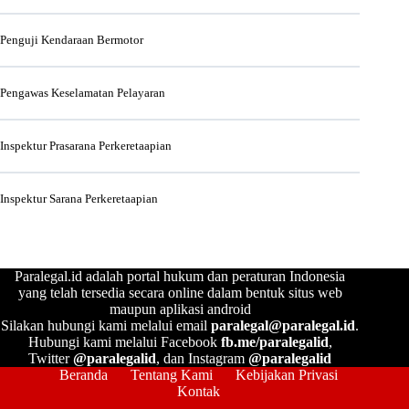
Penguji Kendaraan Bermotor
Pengawas Keselamatan Pelayaran
Inspektur Prasarana Perkeretaapian
Inspektur Sarana Perkeretaapian
Paralegal.id adalah portal hukum dan peraturan Indonesia
yang telah tersedia secara online dalam bentuk situs web
maupun aplikasi android
Silakan hubungi kami melalui email
paralegal@paralegal.id
.
Hubungi kami melalui Facebook
fb.me/paralegalid
,
Twitter
@paralegalid
, dan Instagram
@paralegalid
Beranda
Tentang Kami
Kebijakan Privasi
Kontak