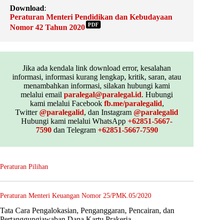
Download
:
Peraturan Menteri Pendidikan dan Kebudayaan
PDF
Nomor 42 Tahun 2020
Jika ada kendala link download error, kesalahan
informasi, informasi kurang lengkap, kritik, saran, atau
menambahkan informasi, silakan hubungi kami
melalui email
paralegal@paralegal.id
. Hubungi
kami melalui Facebook
fb.me/paralegalid
,
Twitter
@paralegalid
, dan Instagram
@paralegalid
Hubungi kami melalui WhatsApp
+62851-5667-
7590
dan Telegram
+62851-5667-7590
Peraturan Pilihan
Peraturan Menteri Keuangan Nomor 25/PMK.05/2020
Tata Cara Pengalokasian, Penganggaran, Pencairan, dan
Pertanggungjawaban Dana Kartu Prakerja