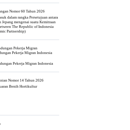
uangan Nomor 60 Tahun 2026
suk dalam rangka Persetujuan antara
n Jepang mengenai suatu Kemitraan
tween The Republic of Indonesia
mic Partnership)
indungan Pekerja Migran
dungan Pekerja Migran Indonesia
ndungan Pekerja Migran Indonesia
tanian Nomor 14 Tahun 2026
aran Benih Hortikultur
a