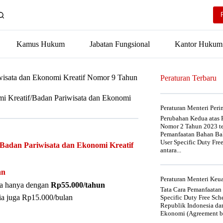
Kamus Hukum
Jabatan Fungsional
Kantor Hukum
iwisata dan Ekonomi Kreatif Nomor 9 Tahun
Peraturan Terbaru
mi Kreatif/Badan Pariwisata dan Ekonomi
Peraturan Menteri Per
Perubahan Kedua atas P
Nomor 2 Tahun 2023 t
Pemanfaatan Bahan Bak
User Specific Duty Fre
 Badan Pariwisata dan Ekonomi Kreatif
antara...
an
Peraturan Menteri Ke
nya hanya dengan
Rp55.000/tahun
Tata Cara Pemanfaatan
ia juga Rp15.000/bulan
Specific Duty Free Sc
Republik Indonesia da
Ekonomi (Agreement be