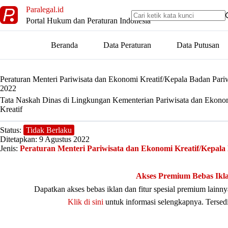
Skip
Paralegal.id
to
Portal Hukum dan Peraturan Indonesia
content
Beranda
Data Peraturan
Data Putusan
Peraturan Menteri Pariwisata dan Ekonomi Kreatif/Kepala Badan Par
2022
Tata Naskah Dinas di Lingkungan Kementerian Pariwisata dan Ekono
Kreatif
Status:
Tidak Berlaku
Ditetapkan: 9 Agustus 2022
Jenis:
Peraturan Menteri Pariwisata dan Ekonomi Kreatif/Kepala
Akses Premium Bebas Ikl
Dapatkan akses bebas iklan dan fitur spesial premium lain
Klik di sini
untuk informasi selengkapnya. Tersed