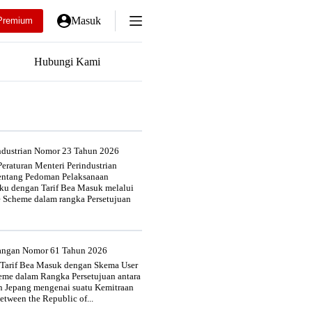
Masuk
Premium
Hubungi Kami
industrian Nomor 23 Tahun 2026
eraturan Menteri Perindustrian
entang Pedoman Pelaksanaan
u dengan Tarif Bea Masuk melalui
e Scheme dalam rangka Persetujuan
uangan Nomor 61 Tahun 2026
 Tarif Bea Masuk dengan Skema User
heme dalam Rangka Persetujuan antara
n Jepang mengenai suatu Kemitraan
tween the Republic of...