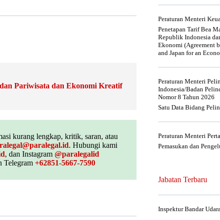
Peraturan Menteri Ke
Penetapan Tarif Bea Ma
Republik Indonesia da
Ekonomi (Agreement be
and Japan for an Econo
Peraturan Menteri Pel
dan Pariwisata dan Ekonomi Kreatif
Indonesia/Badan Pelin
Nomor 8 Tahun 2026
Satu Data Bidang Peli
asi kurang lengkap, kritik, saran, atau
Peraturan Menteri Per
ralegal@paralegal.id
. Hubungi kami
Pemasukan dan Pengelu
id
, dan Instagram
@paralegalid
 Telegram
+62851-5667-7590
Jabatan Terbaru
Inspektur Bandar Udar