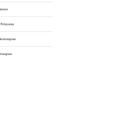
rmotor
 Pelayaran
rkeretaapian
retaapian