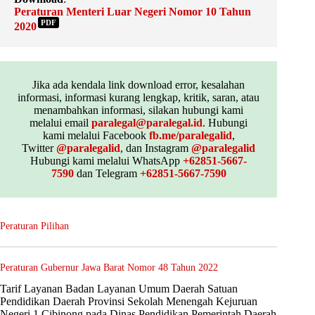
Peraturan Menteri Luar Negeri Nomor 10 Tahun
PDF
2020
Jika ada kendala link download error, kesalahan
informasi, informasi kurang lengkap, kritik, saran, atau
menambahkan informasi, silakan hubungi kami
melalui email
paralegal@paralegal.id
. Hubungi
kami melalui Facebook
fb.me/paralegalid
,
Twitter
@paralegalid
, dan Instagram
@paralegalid
Hubungi kami melalui WhatsApp
+62851-5667-
7590
dan Telegram
+62851-5667-7590
Peraturan Pilihan
Peraturan Gubernur Jawa Barat Nomor 48 Tahun 2022
Tarif Layanan Badan Layanan Umum Daerah Satuan
Pendidikan Daerah Provinsi Sekolah Menengah Kejuruan
Negeri 1 Cibinong pada Dinas Pendidikan Pemerintah Daerah