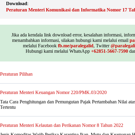
Download
:
Peraturan Menteri Komunikasi dan Informatika Nomor 17 Ta
Jika ada kendala link download error, kesalahan informasi, inform
menambahkan informasi, silakan hubungi kami melalui email
pa
melalui Facebook
fb.me/paralegalid
, Twitter
@paralegal
Hubungi kami melalui WhatsApp
+62851-5667-7590
dan
Peraturan Pilihan
Peraturan Menteri Keuangan Nomor 220/PMK.03/2020
Tata Cara Penghitungan dan Pemungutan Pajak Pertambahan Nilai ata
Tertentu
Peraturan Menteri Kelautan dan Perikanan Nomor 8 Tahun 2022
Jenis Komoditas Wajib Periksa Karantina Ikan, Mutu dan Keamanan H