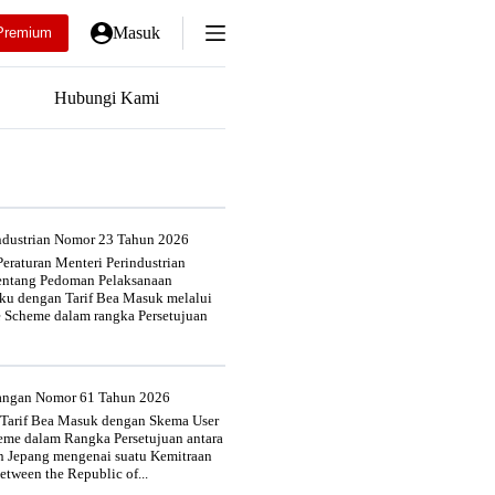
Masuk
Premium
Hubungi Kami
industrian Nomor 23 Tahun 2026
eraturan Menteri Perindustrian
entang Pedoman Pelaksanaan
u dengan Tarif Bea Masuk melalui
e Scheme dalam rangka Persetujuan
uangan Nomor 61 Tahun 2026
 Tarif Bea Masuk dengan Skema User
heme dalam Rangka Persetujuan antara
n Jepang mengenai suatu Kemitraan
tween the Republic of...