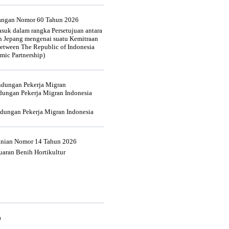
uangan Nomor 60 Tahun 2026
suk dalam rangka Persetujuan antara
n Jepang mengenai suatu Kemitraan
tween The Republic of Indonesia
mic Partnership)
indungan Pekerja Migran
dungan Pekerja Migran Indonesia
ndungan Pekerja Migran Indonesia
tanian Nomor 14 Tahun 2026
aran Benih Hortikultur
a