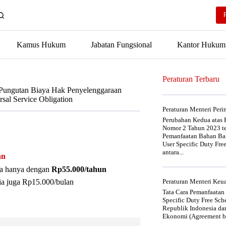
Kamus Hukum
Jabatan Fungsional
Kantor Hukum
Peraturan Terbaru
i Pungutan Biaya Hak Penyelenggaraan
sal Service Obligation
Peraturan Menteri Per
Perubahan Kedua atas P
Nomor 2 Tahun 2023 t
Pemanfaatan Bahan Bak
User Specific Duty Fre
antara...
an
nya hanya dengan
Rp55.000/tahun
ia juga Rp15.000/bulan
Peraturan Menteri Ke
Tata Cara Pemanfaatan
Specific Duty Free Sc
Republik Indonesia da
Ekonomi (Agreement be