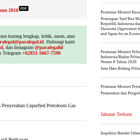
PDF
hun 2016
Peraturan Menteri Ke
Penetapan Tarif Bea Ma
Republik Indonesia da
Ekonomi (Agreement be
and Japan for an Econo
asi kurang lengkap, kritik, saran, atau
ralegal@paralegal.id
. Hubungi kami
id
, dan Instagram
@paralegalid
Peraturan Menteri Pel
 Telegram
+62851-5667-7590
Indonesia/Badan Pelin
Nomor 8 Tahun 2026
Satu Data Bidang Peli
Peraturan Menteri Per
Pemasukan dan Pengelu
s Penyerahan Liquefied Petroleum Gas
Jabatan Terbaru
Inspektur Bandar Udar
asil Perikanan