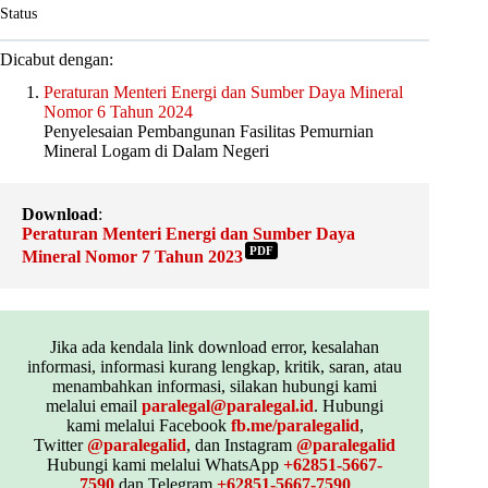
Status
Dicabut dengan:
Peraturan Menteri Energi dan Sumber Daya Mineral
Nomor 6 Tahun 2024
Penyelesaian Pembangunan Fasilitas Pemurnian
Mineral Logam di Dalam Negeri
Download
:
Peraturan Menteri Energi dan Sumber Daya
PDF
Mineral Nomor 7 Tahun 2023
Jika ada kendala link download error, kesalahan
informasi, informasi kurang lengkap, kritik, saran, atau
menambahkan informasi, silakan hubungi kami
melalui email
paralegal@paralegal.id
. Hubungi
kami melalui Facebook
fb.me/paralegalid
,
Twitter
@paralegalid
, dan Instagram
@paralegalid
Hubungi kami melalui WhatsApp
+62851-5667-
7590
dan Telegram
+62851-5667-7590