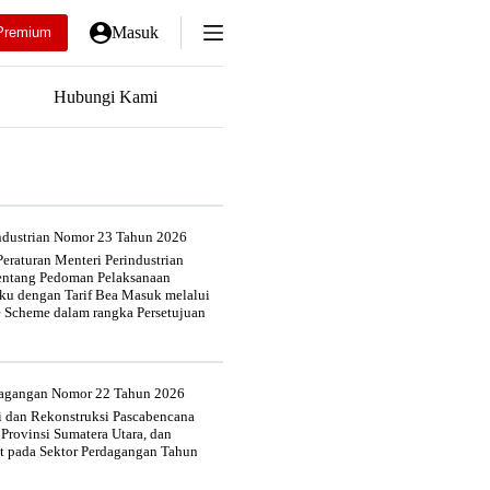
Masuk
Premium
Hubungi Kami
industrian Nomor 23 Tahun 2026
eraturan Menteri Perindustrian
entang Pedoman Pelaksanaan
u dengan Tarif Bea Masuk melalui
e Scheme dalam rangka Persetujuan
rdagangan Nomor 22 Tahun 2026
si dan Rekonstruksi Pascabencana
 Provinsi Sumatera Utara, dan
at pada Sektor Perdagangan Tahun