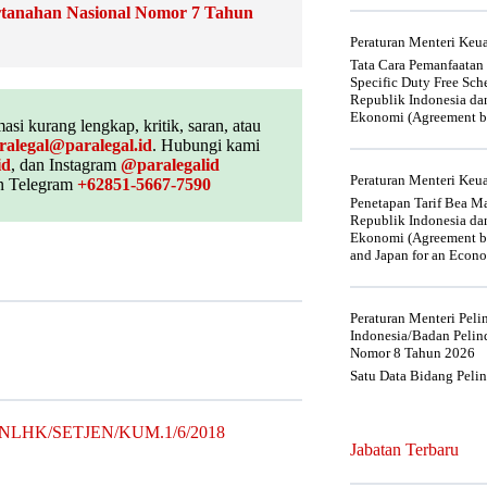
rtanahan Nasional Nomor 7 Tahun
Peraturan Menteri Ke
Tata Cara Pemanfaatan
Specific Duty Free Sc
Republik Indonesia da
Ekonomi (Agreement be
asi kurang lengkap, kritik, saran, atau
ralegal@paralegal.id
. Hubungi kami
id
, dan Instagram
@paralegalid
Peraturan Menteri Ke
 Telegram
+62851-5667-7590
Penetapan Tarif Bea Ma
Republik Indonesia da
Ekonomi (Agreement be
and Japan for an Econo
Peraturan Menteri Pel
Indonesia/Badan Pelin
Nomor 8 Tahun 2026
Satu Data Bidang Peli
0/MENLHK/SETJEN/KUM.1/6/2018
Jabatan Terbaru