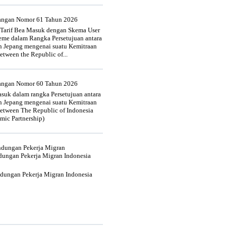
uangan Nomor 61 Tahun 2026
 Tarif Bea Masuk dengan Skema User
heme dalam Rangka Persetujuan antara
n Jepang mengenai suatu Kemitraan
tween the Republic of...
uangan Nomor 60 Tahun 2026
suk dalam rangka Persetujuan antara
n Jepang mengenai suatu Kemitraan
tween The Republic of Indonesia
mic Partnership)
indungan Pekerja Migran
dungan Pekerja Migran Indonesia
ndungan Pekerja Migran Indonesia