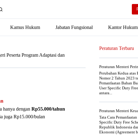
Kamus Hukum
Jabatan Fungsional
Kantor Hukum
Peraturan Terbaru
eri Peserta Program Adaptasi dan
Peraturan Menteri Per
Perubahan Kedua atas P
Nomor 2 Tahun 2023 t
Pemanfaatan Bahan Bak
User Specific Duty Fre
antara...
an
nya hanya dengan
Rp55.000/tahun
Peraturan Menteri Ke
ia juga Rp15.000/bulan
Tata Cara Pemanfaatan
Specific Duty Free Sc
Republik Indonesia da
Ekonomi (Agreement be