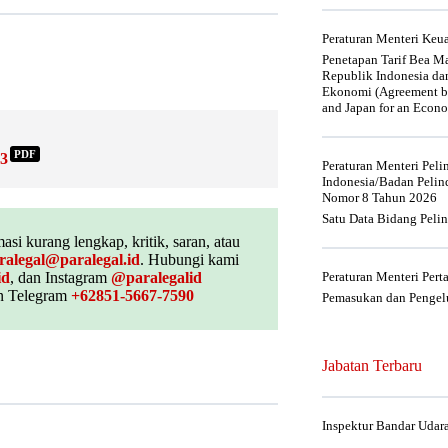
Peraturan Menteri Ke
Penetapan Tarif Bea Ma
Republik Indonesia da
Ekonomi (Agreement be
and Japan for an Econo
PDF
23
Peraturan Menteri Pel
Indonesia/Badan Pelin
Nomor 8 Tahun 2026
Satu Data Bidang Peli
asi kurang lengkap, kritik, saran, atau
ralegal@paralegal.id
. Hubungi kami
id
, dan Instagram
@paralegalid
Peraturan Menteri Per
 Telegram
+62851-5667-7590
Pemasukan dan Pengelu
Jabatan Terbaru
Inspektur Bandar Udar