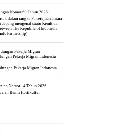
uangan Nomor 60 Tahun 2026
suk dalam rangka Persetujuan antara
n Jepang mengenai suatu Kemitraan
tween The Republic of Indonesia
mic Partnership)
indungan Pekerja Migran
dungan Pekerja Migran Indonesia
ndungan Pekerja Migran Indonesia
tanian Nomor 14 Tahun 2026
aran Benih Hortikultur
a