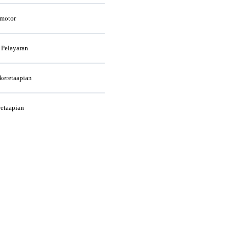
rmotor
 Pelayaran
rkeretaapian
retaapian