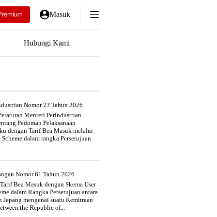
Masuk
Premium
Hubungi Kami
industrian Nomor 23 Tahun 2026
eraturan Menteri Perindustrian
entang Pedoman Pelaksanaan
u dengan Tarif Bea Masuk melalui
e Scheme dalam rangka Persetujuan
uangan Nomor 61 Tahun 2026
 Tarif Bea Masuk dengan Skema User
heme dalam Rangka Persetujuan antara
n Jepang mengenai suatu Kemitraan
tween the Republic of...