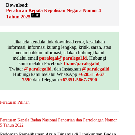
Download
:
Peraturan Kepala Kepolisian Negara Nomor 4
PDF
Tahun 2025
Jika ada kendala link download error, kesalahan
informasi, informasi kurang lengkap, kritik, saran, atau
menambahkan informasi, silakan hubungi kami
melalui email
paralegal@paralegal.id
. Hubungi
kami melalui Facebook
fb.me/paralegalid
,
Twitter
@paralegalid
, dan Instagram
@paralegalid
Hubungi kami melalui WhatsApp
+62851-5667-
7590
dan Telegram
+62851-5667-7590
Peraturan Pilihan
Peraturan Kepala Badan Nasional Pencarian dan Pertolongan Nomor
5 Tahun 2022
Pedoman Pemeliharaan Arsip Dinamis di Lingkungan Badan