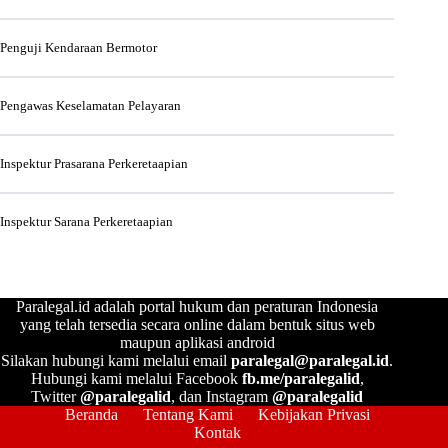
Penguji Kendaraan Bermotor
Pengawas Keselamatan Pelayaran
Inspektur Prasarana Perkeretaapian
Inspektur Sarana Perkeretaapian
Paralegal.id adalah portal hukum dan peraturan Indonesia
yang telah tersedia secara online dalam bentuk situs web
maupun aplikasi android
Silakan hubungi kami melalui email
paralegal@paralegal.id
.
Hubungi kami melalui Facebook
fb.me/paralegalid
,
Twitter
@paralegalid
, dan Instagram
@paralegalid
Beranda
Tentang Kami
Kebijakan Privasi
Kontak