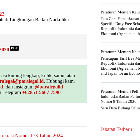
Peraturan Menteri Ke
23
Tata Cara Pemanfaatan
tah di Lingkungan Badan Narkotika
Specific Duty Free Sc
Republik Indonesia da
Ekonomi (Agreement be
PDF
2020
Peraturan Menteri Ke
Penetapan Tarif Bea Ma
Republik Indonesia da
Ekonomi (Agreement be
and Japan for an Econo
asi kurang lengkap, kritik, saran, atau
ralegal@paralegal.id
. Hubungi kami
id
, dan Instagram
@paralegalid
Peraturan Menteri Pel
 Telegram
+62851-5667-7590
Indonesia/Badan Pelin
Nomor 8 Tahun 2026
Satu Data Bidang Peli
Jabatan Terbaru
irokrasi Nomor 173 Tahun 2024