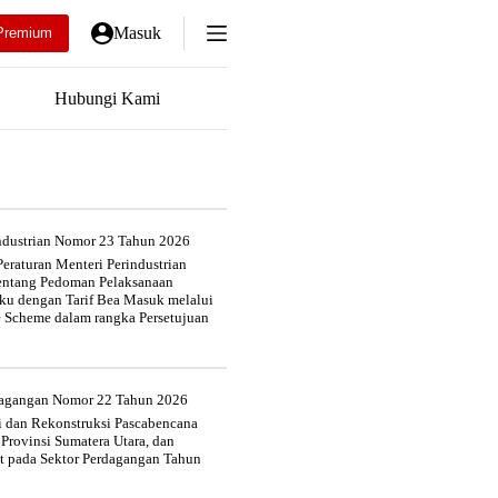
Masuk
Premium
Hubungi Kami
industrian Nomor 23 Tahun 2026
eraturan Menteri Perindustrian
entang Pedoman Pelaksanaan
u dengan Tarif Bea Masuk melalui
e Scheme dalam rangka Persetujuan
rdagangan Nomor 22 Tahun 2026
si dan Rekonstruksi Pascabencana
 Provinsi Sumatera Utara, dan
at pada Sektor Perdagangan Tahun