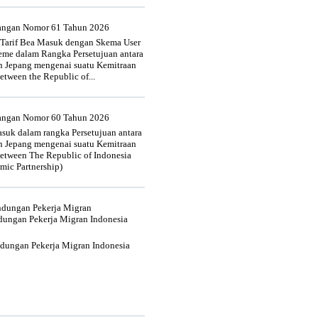
uangan Nomor 61 Tahun 2026
 Tarif Bea Masuk dengan Skema User
heme dalam Rangka Persetujuan antara
n Jepang mengenai suatu Kemitraan
tween the Republic of...
uangan Nomor 60 Tahun 2026
suk dalam rangka Persetujuan antara
n Jepang mengenai suatu Kemitraan
tween The Republic of Indonesia
mic Partnership)
indungan Pekerja Migran
dungan Pekerja Migran Indonesia
ndungan Pekerja Migran Indonesia