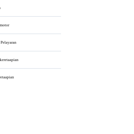
a
rmotor
 Pelayaran
rkeretaapian
retaapian