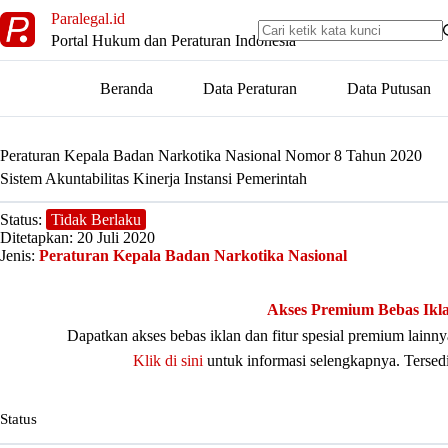
Skip
Paralegal.id
to
Portal Hukum dan Peraturan Indonesia
content
Beranda
Data Peraturan
Data Putusan
Peraturan Kepala Badan Narkotika Nasional Nomor 8 Tahun 2020
Sistem Akuntabilitas Kinerja Instansi Pemerintah
Status:
Tidak Berlaku
Ditetapkan: 20 Juli 2020
Jenis:
Peraturan Kepala Badan Narkotika Nasional
Akses Premium Bebas Ikl
Dapatkan akses bebas iklan dan fitur spesial premium lain
Klik di sini
untuk informasi selengkapnya. Tersed
Status