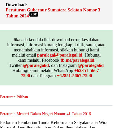
Download
:
Peraturan Gubernur Sumatera Selatan Nomor 3
PDF
Tahun 2024
Jika ada kendala link download error, kesalahan
informasi, informasi kurang lengkap, kritik, saran, atau
menambahkan informasi, silakan hubungi kami
melalui email
paralegal@paralegal.id
. Hubungi
kami melalui Facebook
fb.me/paralegalid
,
Twitter
@paralegalid
, dan Instagram
@paralegalid
Hubungi kami melalui WhatsApp
+62851-5667-
7590
dan Telegram
+62851-5667-7590
Peraturan Pilihan
Peraturan Menteri Dalam Negeri Nomor 41 Tahun 2016
Pedoman Pemberian Tanda Kehormatan Satyalancana Wira
Karya Bidang Pemerintahan Dalam Pengelolaan dan