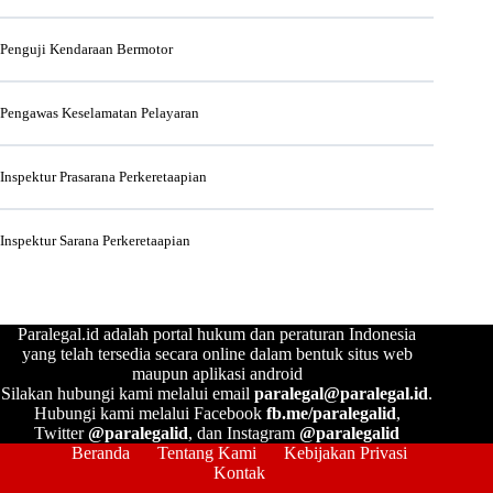
Penguji Kendaraan Bermotor
Pengawas Keselamatan Pelayaran
Inspektur Prasarana Perkeretaapian
Inspektur Sarana Perkeretaapian
Paralegal.id adalah portal hukum dan peraturan Indonesia
yang telah tersedia secara online dalam bentuk situs web
maupun aplikasi android
Silakan hubungi kami melalui email
paralegal@paralegal.id
.
Hubungi kami melalui Facebook
fb.me/paralegalid
,
Twitter
@paralegalid
, dan Instagram
@paralegalid
Beranda
Tentang Kami
Kebijakan Privasi
Kontak