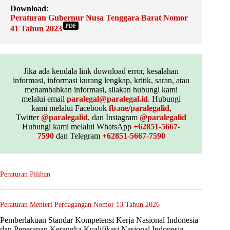
Download
:
Peraturan Gubernur Nusa Tenggara Barat Nomor
PDF
41 Tahun 2023
Jika ada kendala link download error, kesalahan
informasi, informasi kurang lengkap, kritik, saran, atau
menambahkan informasi, silakan hubungi kami
melalui email
paralegal@paralegal.id
. Hubungi
kami melalui Facebook
fb.me/paralegalid
,
Twitter
@paralegalid
, dan Instagram
@paralegalid
Hubungi kami melalui WhatsApp
+62851-5667-
7590
dan Telegram
+62851-5667-7590
Peraturan Pilihan
Peraturan Menteri Perdagangan Nomor 13 Tahun 2026
Pemberlakuan Standar Kompetensi Kerja Nasional Indonesia
dan Penerapan Kerangka Kualifikasi Nasional Indonesia