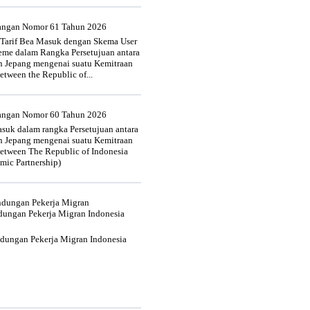
uangan Nomor 61 Tahun 2026
 Tarif Bea Masuk dengan Skema User
heme dalam Rangka Persetujuan antara
n Jepang mengenai suatu Kemitraan
tween the Republic of...
uangan Nomor 60 Tahun 2026
suk dalam rangka Persetujuan antara
n Jepang mengenai suatu Kemitraan
tween The Republic of Indonesia
mic Partnership)
indungan Pekerja Migran
dungan Pekerja Migran Indonesia
ndungan Pekerja Migran Indonesia