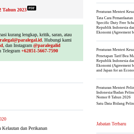
PDF
2 Tahun 2023
Peraturan Menteri Ke
Tata Cara Pemanfaatan
Specific Duty Free Sc
Republik Indonesia da
Ekonomi (Agreement be
asi kurang lengkap, kritik, saran, atau
ralegal@paralegal.id
. Hubungi kami
id
, dan Instagram
@paralegalid
Peraturan Menteri Ke
 Telegram
+62851-5667-7590
Penetapan Tarif Bea Ma
Republik Indonesia da
Ekonomi (Agreement be
and Japan for an Econo
Peraturan Menteri Pel
Indonesia/Badan Pelin
Nomor 8 Tahun 2026
Satu Data Bidang Peli
020
Jabatan Terbaru
 Kelautan dan Perikanan