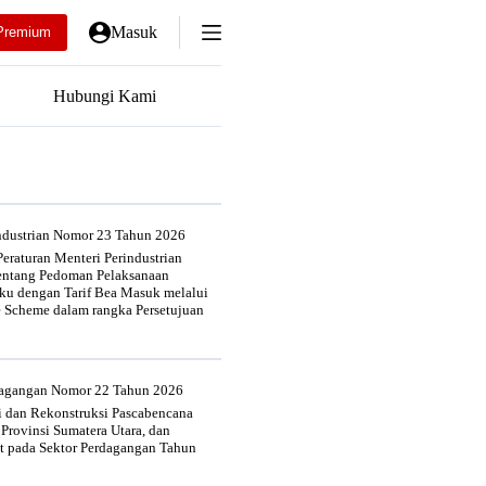
Masuk
Premium
Hubungi Kami
industrian Nomor 23 Tahun 2026
eraturan Menteri Perindustrian
entang Pedoman Pelaksanaan
u dengan Tarif Bea Masuk melalui
e Scheme dalam rangka Persetujuan
rdagangan Nomor 22 Tahun 2026
si dan Rekonstruksi Pascabencana
 Provinsi Sumatera Utara, dan
at pada Sektor Perdagangan Tahun