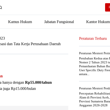
Kamus Hukum
Jabatan Fungsional
Kantor Hukum
023
Peraturan Terbaru
asi dan Tata Kerja Perusahaan Daerah
Peraturan Menteri Per
Perubahan Kedua atas P
Nomor 2 Tahun 2023 t
Pemanfaatan Bahan Bak
User Specific Duty Fre
antara...
an
nya hanya dengan
Rp55.000/tahun
ia juga Rp15.000/bulan
Peraturan Menteri Pe
Percepatan Rehabilita
Alam di Provinsi Aceh,
Provinsi Sumatera Bar
Anggaran 2026-2028