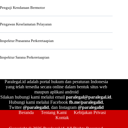
Penguji Kendaraan Bermotor
Pengawas Keselamatan Pelayaran
Inspektur Prasarana Perkeretaapian
Inspektur Sarana Perkeretaapian
Paralegal.id adalah portal hukum dan peraturan Indonesia
yang telah tersedia secara online dalam bentuk situs web
maupun aplikasi android
Silakan hubungi kami melalui email
paralegal@paralegal.id
.
Hubungi kami melalui Facebook
fb.me/paralegalid
,
Twitter
@paralegalid
, dan Instagram
@paralegalid
Beranda
Tentang Kami
Kebijakan Privasi
Kontak