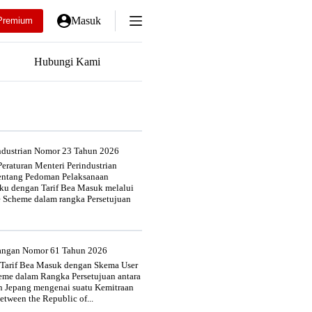
Masuk
Premium
Hubungi Kami
industrian Nomor 23 Tahun 2026
eraturan Menteri Perindustrian
entang Pedoman Pelaksanaan
u dengan Tarif Bea Masuk melalui
e Scheme dalam rangka Persetujuan
uangan Nomor 61 Tahun 2026
 Tarif Bea Masuk dengan Skema User
heme dalam Rangka Persetujuan antara
n Jepang mengenai suatu Kemitraan
tween the Republic of...