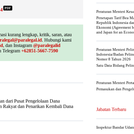
PDF
24
Peraturan Menteri Ke
Penetapan Tarif Bea Ma
Republik Indonesia da
Ekonomi (Agreement be
and Japan for an Econo
asi kurang lengkap, kritik, saran, atau
ralegal@paralegal.id
. Hubungi kami
id
, dan Instagram
@paralegalid
Peraturan Menteri Pel
 Telegram
+62851-5667-7590
Indonesia/Badan Pelin
Nomor 8 Tahun 2026
Satu Data Bidang Peli
Peraturan Menteri Per
Pemasukan dan Pengelu
an dari Pusat Pengelolaan Dana
 Rakyat dan Penarikan Kembali Dana
Jabatan Terbaru
Inspektur Bandar Udar