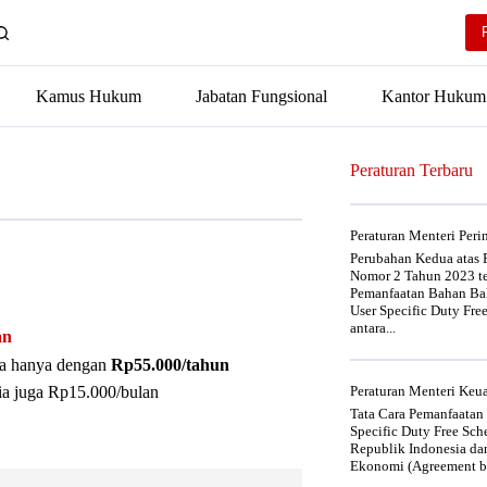
Kamus Hukum
Jabatan Fungsional
Kantor Hukum
Peraturan Terbaru
Peraturan Menteri Per
Perubahan Kedua atas P
Nomor 2 Tahun 2023 t
Pemanfaatan Bahan Bak
User Specific Duty Fre
antara...
an
nya hanya dengan
Rp55.000/tahun
ia juga Rp15.000/bulan
Peraturan Menteri Ke
Tata Cara Pemanfaatan
Specific Duty Free Sc
Republik Indonesia da
Ekonomi (Agreement be